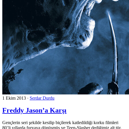
1 Ekim 2013
·
Serdar Durdu
Freddy Jason’a Karşı
Gençlerin seri şekilde kesilip biçilerek katledildiği korku filmleri
80’li yıllarda furyaya dönüşmüş ve Teen-Slasher dediğimiz alt tür,