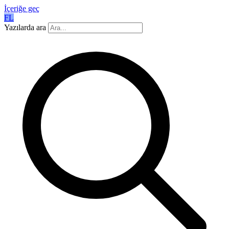
İçeriğe geç
FL
Yazılarda ara