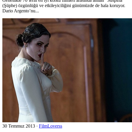
Genellikle 70’lerin en iyi korku filmleri arasında anılan “Suspiria”
(Şüphe) özgünlüğü ve etkileyiciliğini günümüzde de hala koruyor.
Dario Argento’nu...
30 Temmuz 2013
·
FilmLoverss