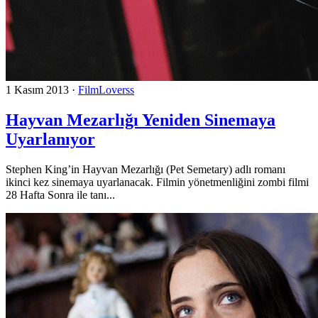
1 Kasım 2013
·
FilmLoverss
Hayvan Mezarlığı Yeniden Sinemaya
Uyarlanıyor
Stephen King’in Hayvan Mezarlığı (Pet Semetary) adlı romanı
ikinci kez sinemaya uyarlanacak. Filmin yönetmenliğini zombi filmi
28 Hafta Sonra ile tanı...