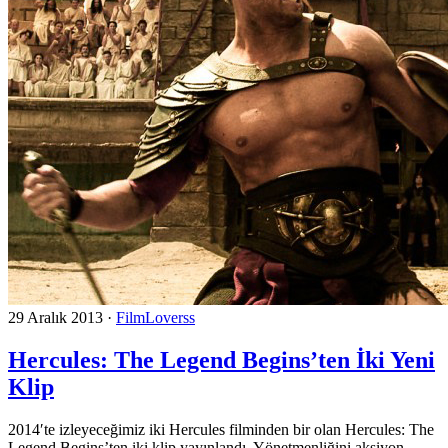
29 Aralık 2013
·
FilmLoverss
Hercules: The Legend Begins’ten İki Yeni
Klip
2014′te izleyeceğimiz iki Hercules filminden bir olan Hercules: The
Legend Begins’ten iki klip yayınlandı. Yönetmenliğini aksiyon