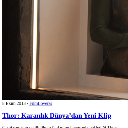
8 Ekim 2013
·
FilmLoverss
Thor: Karanlık Dünya’dan Yeni Klip
Çizgi romanın ve ilk filmin fanlarının heyecanla beklediği Thor: