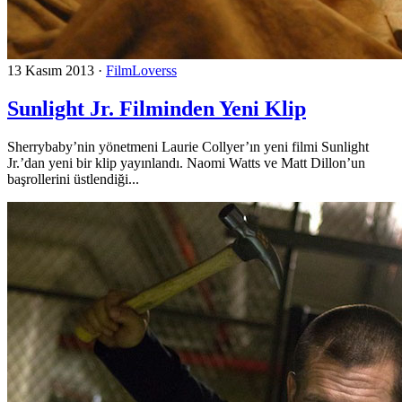
13 Kasım 2013
·
FilmLoverss
Sunlight Jr. Filminden Yeni Klip
Sherrybaby’nin yönetmeni Laurie Collyer’ın yeni filmi Sunlight
Jr.’dan yeni bir klip yayınlandı. Naomi Watts ve Matt Dillon’un
başrollerini üstlendiği...