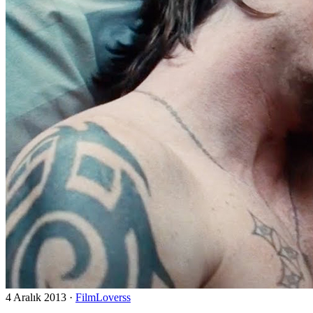
4 Aralık 2013
·
FilmLoverss