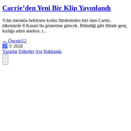
Carrie’den Yeni Bir Klip Yayınlandı
Yılın merakla beklenen korku filmlerinden biri olan Carrie,
ülkemizde 8 Kasım’da gösterime girecek. Bilindiği gibi filmde genç
kızlığa adım atarken, t...
←
Önceki
1
2
FL
© 2026
Yazarlar
Etiketler
Ara
Hakkında