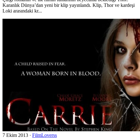
Karanlık Dünya’dan yeni bir klip yayınlandı. Klip, Thor ve kardeşi
Loki arasındaki kr...
7 Ekim 2013
·
FilmLoverss