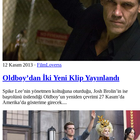
12 Kasım 2013
·
FilmLoverss
Oldboy’dan İki Yeni Klip Yayınlandı
Spike Lee’nin yönetmen koltuğuna oturduğu, Josh Brolin’in ise
başrolünü üstlendiği Oldboy’un yeniden çevrimi 27 Kasım’da
Amerika’da gösterime girecek....