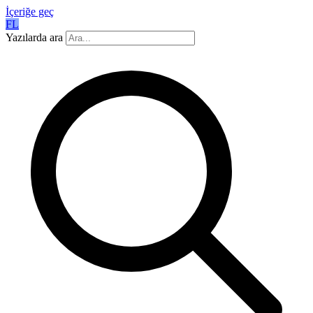
İçeriğe geç
FL
Yazılarda ara