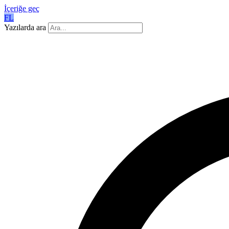
İçeriğe geç
FL
Yazılarda ara