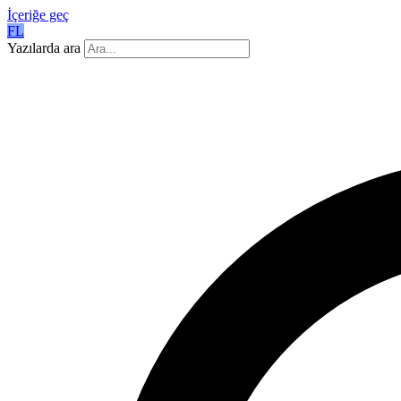
İçeriğe geç
FL
Yazılarda ara