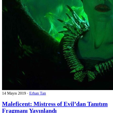
14 Mayıs 2019
·
Erhan Tan
Maleficent: Mistress of Evil’dan Tanıtım
Fragmanı Yayınlandı