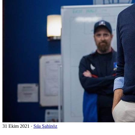
31 Ekim 2021
·
Sıla Şahinöz