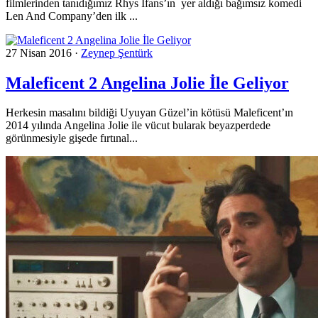
filmlerinden tanıdığımız Rhys Ifans’ın yer aldığı bağımsız komedi
Len And Company’den ilk ...
27 Nisan 2016
·
Zeynep Şentürk
Maleficent 2 Angelina Jolie İle Geliyor
Herkesin masalını bildiği Uyuyan Güzel’in kötüsü Maleficent’ın
2014 yılında Angelina Jolie ile vücut bularak beyazperdede
görünmesiyle gişede fırtınal...