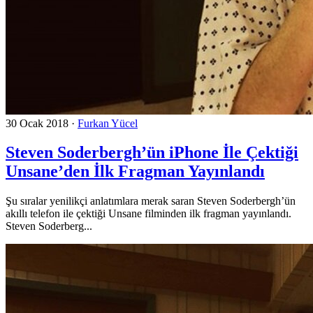
30 Ocak 2018
·
Furkan Yücel
Steven Soderbergh’ün iPhone İle Çektiği
Unsane’den İlk Fragman Yayınlandı
Şu sıralar yenilikçi anlatımlara merak saran Steven Soderbergh’ün
akıllı telefon ile çektiği Unsane filminden ilk fragman yayınlandı.
Steven Soderberg...