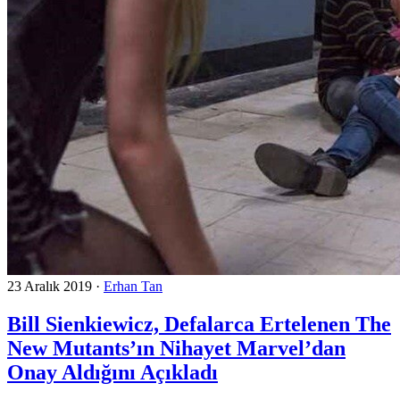
23 Aralık 2019
·
Erhan Tan
Bill Sienkiewicz, Defalarca Ertelenen The
New Mutants’ın Nihayet Marvel’dan
Onay Aldığını Açıkladı