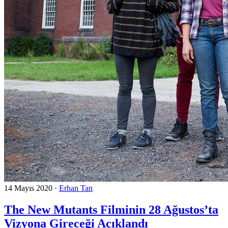
14 Mayıs 2020
·
Erhan Tan
The New Mutants Filminin 28 Ağustos’ta
Vizyona Gireceği Açıklandı