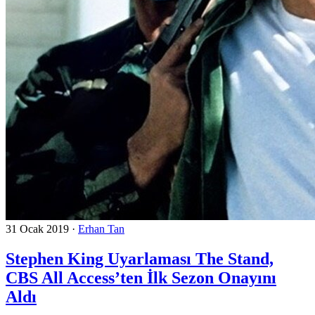
31 Ocak 2019
·
Erhan Tan
Stephen King Uyarlaması The Stand,
CBS All Access’ten İlk Sezon Onayını
Aldı