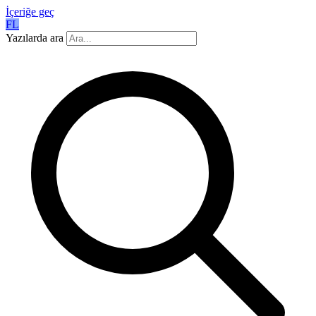
İçeriğe geç
FL
Yazılarda ara