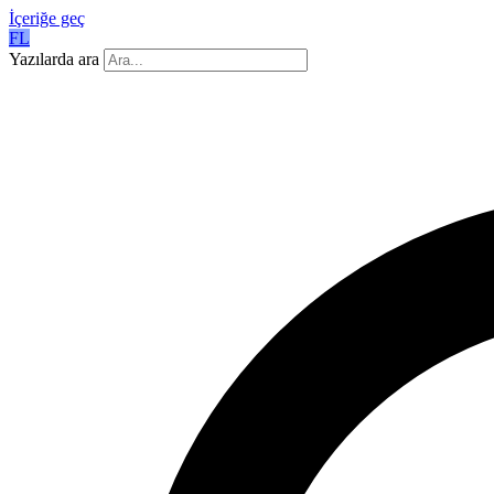
İçeriğe geç
FL
Yazılarda ara