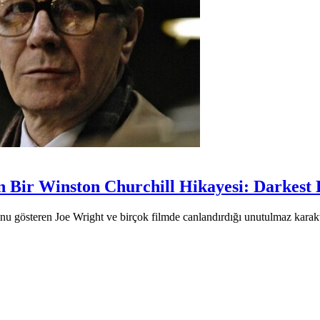
 Bir Winston Churchill Hikayesi: Darkest
unu gösteren Joe Wright ve birçok filmde canlandırdığı unutulmaz karakte