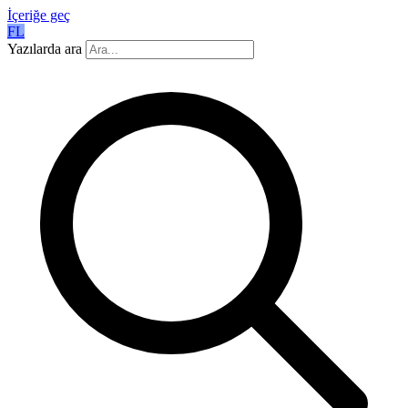
İçeriğe geç
FL
Yazılarda ara