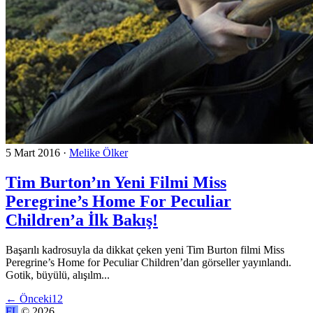
5 Mart 2016
·
Melike Ölker
Tim Burton’ın Yeni Filmi Miss
Peregrine’s Home For Peculiar
Children’a İlk Bakış!
Başarılı kadrosuyla da dikkat çeken yeni Tim Burton filmi Miss
Peregrine’s Home for Peculiar Children’dan görseller yayınlandı.
Gotik, büyülü, alışılm...
←
Önceki
1
2
FL
© 2026