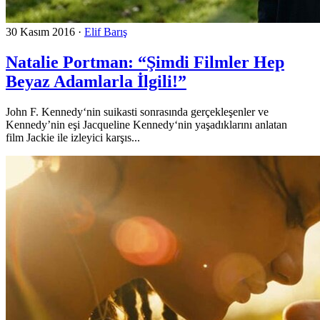
30 Kasım 2016
·
Elif Barış
Natalie Portman: “Şimdi Filmler Hep
Beyaz Adamlarla İlgili!”
John F. Kennedy‘nin suikasti sonrasında gerçekleşenler ve
Kennedy’nin eşi Jacqueline Kennedy‘nin yaşadıklarını anlatan
film Jackie ile izleyici karşıs...