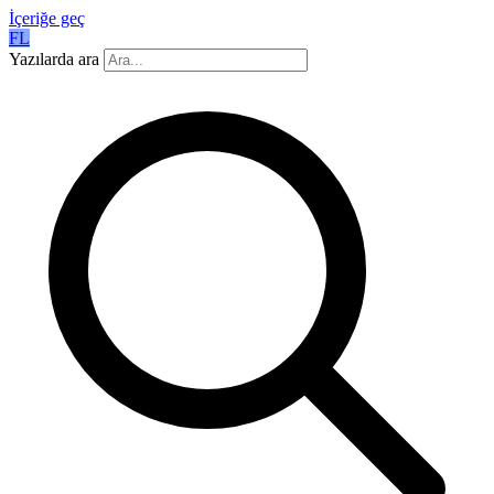
İçeriğe geç
FL
Yazılarda ara