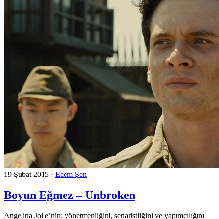
19 Şubat 2015
·
Ecem Şen
Boyun Eğmez – Unbroken
Angelina Jolie’nin; yönetmenliğini, senaristliğini ve yapımcılığını