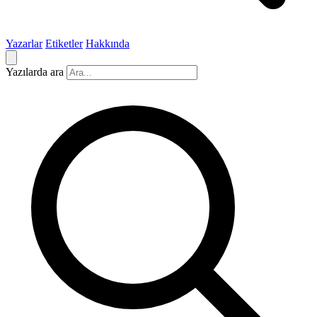
Yazarlar
Etiketler
Hakkında
Yazılarda ara