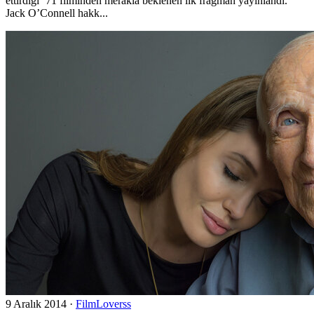
ettirdiği ’71 filminden merakla beklenen ilk fragman yayınlandı.
Jack O’Connell hakk...
9 Aralık 2014
·
FilmLoverss