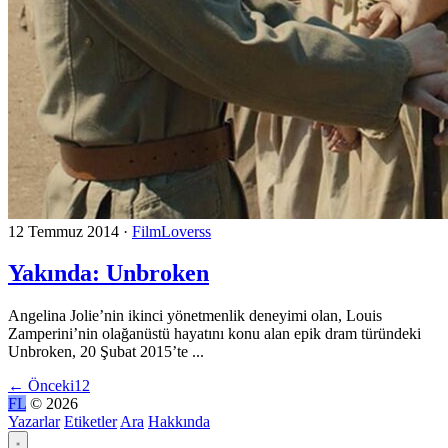
12 Temmuz 2014
·
FilmLoverss
Yakında: Unbroken
Angelina Jolie’nin ikinci yönetmenlik deneyimi olan, Louis
Zamperini’nin olağanüstü hayatını konu alan epik dram türündeki
Unbroken, 20 Şubat 2015’te ...
←
Önceki
1
2
FL
© 2026
Yazarlar
Etiketler
Ara
Hakkında