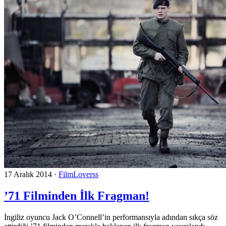
17 Aralık 2014
·
FilmLoverss
’71 Filminden İlk Fragman!
İngiliz oyuncu Jack O’Connell’in performansıyla adından sıkça söz