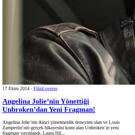
17 Ekim 2014
·
FilmLoverss
Angelina Jolie’nin Yönettiği
Unbroken’dan Yeni Fragman!
Angelina Jolie’nin ikinci yönetmenlik deneyimi olan ve Louis
Zamperini’nin gerçek hikayesini konu alan Unbroken’ın yeni
fragmanı yayınlandı. Laura Hil...