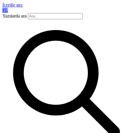
İçeriğe geç
FL
Yazılarda ara