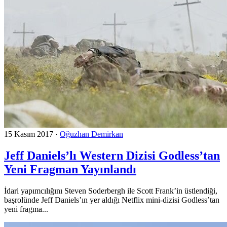
15 Kasım 2017
·
Oğuzhan Demirkan
Jeff Daniels’lı Western Dizisi Godless’tan
Yeni Fragman Yayınlandı
İdari yapımcılığını Steven Soderbergh ile Scott Frank’in üstlendiği,
başrolünde Jeff Daniels’ın yer aldığı Netflix mini-dizisi Godless’tan
yeni fragma...