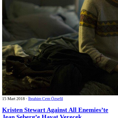
15 Mart 2018
·
İbrahim Cem Özsefil
Kristen Stewart Against All Enemies’te
Jean Seberg’e Hayat Verecek