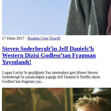
17 Ekim 2017
·
İbrahim Cem Özsefil
Steven Soderbergh’in Jeff Daniels’lı
Western Dizisi Godless’tan Fragman
Yayınlandı!
Logan Lucky’le geçtiğimiz Yaz sinemalara geri dönen Steven
Soderbergh’in yaratıcılığını yaptığı Jeff Daniels’lı Netflix dizisi
Godless’tan fragman yay...