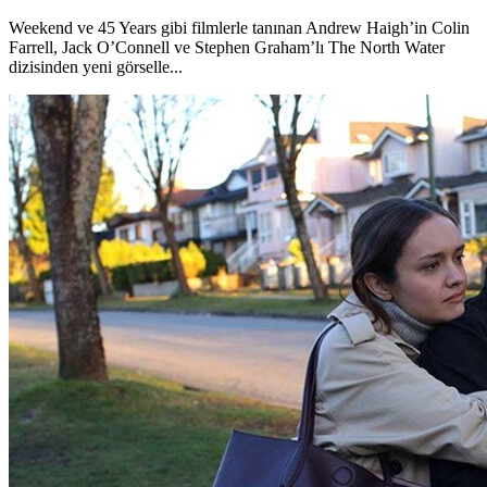
Weekend ve 45 Years gibi filmlerle tanınan Andrew Haigh’in Colin
Farrell, Jack O’Connell ve Stephen Graham’lı The North Water
dizisinden yeni görselle...