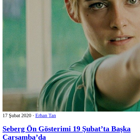
17 Şubat 2020
·
Erhan Tan
Seberg Ön Gösterimi 19 Şubat’ta Başka
Çarşamba’da