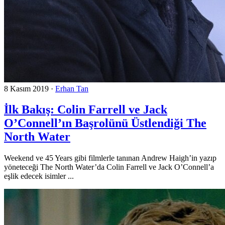
8 Kasım 2019
·
Erhan Tan
İlk Bakış: Colin Farrell ve Jack
O’Connell’ın Başrolünü Üstlendiği The
North Water
Weekend ve 45 Years gibi filmlerle tanınan Andrew Haigh’in yazıp
yöneteceği The North Water’da Colin Farrell ve Jack O’Connell’a
eşlik edecek isimler ...