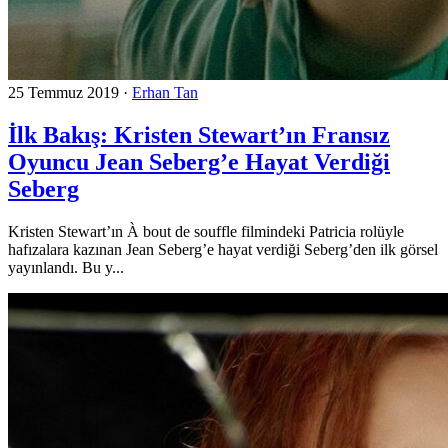
25 Temmuz 2019
·
Erhan Tan
İlk Bakış: Kristen Stewart’ın Fransız
Oyuncu Jean Seberg’e Hayat Verdiği
Seberg
Kristen Stewart’ın À bout de souffle filmindeki Patricia rolüyle
hafızalara kazınan Jean Seberg’e hayat verdiği Seberg’den ilk görsel
yayınlandı. Bu y...