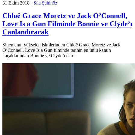
31 Ekim 2018
·
Sıla Şahinöz
Chloë Grace Moretz ve Jack O’Connell,
Love Is a Gun Filminde Bonnie ve Clyde’ı
Canlandıracak
Sinemanın yükselen isimlerinden Chloë Grace Moretz ve Jack
O’Connell, Love Is a Gun filminde tarihin en ünlü kanun
kaçaklarından Bonnie ve Clyde’ı can...