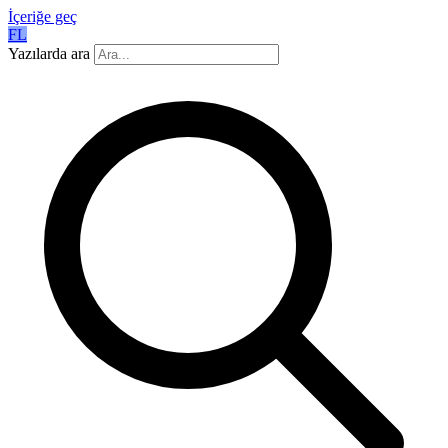
İçeriğe geç
FL
Yazılarda ara