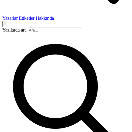
Yazarlar
Etiketler
Hakkında
Yazılarda ara