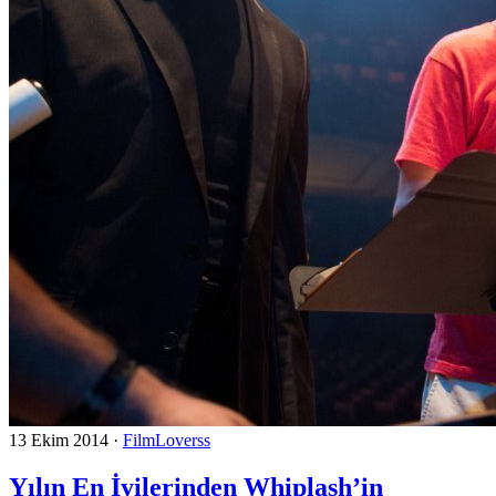
13 Ekim 2014
·
FilmLoverss
Yılın En İyilerinden Whiplash’in