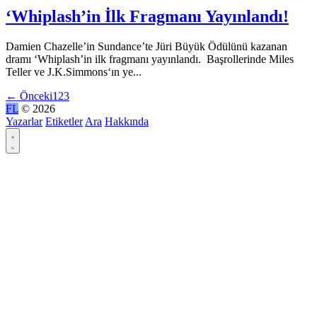
‘Whiplash’in İlk Fragmanı Yayınlandı!
Damien Chazelle’in Sundance’te Jüri Büyük Ödülünü kazanan
dramı ‘Whiplash’in ilk fragmanı yayınlandı. Başrollerinde Miles
Teller ve J.K.Simmons‘ın ye...
←
Önceki
1
2
3
FL
© 2026
Yazarlar
Etiketler
Ara
Hakkında