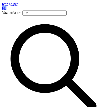
İçeriğe geç
FL
Yazılarda ara