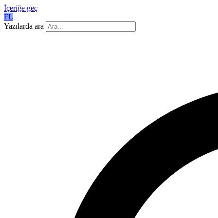
İçeriğe geç
FL
Yazılarda ara