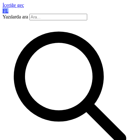
İçeriğe geç
FL
Yazılarda ara