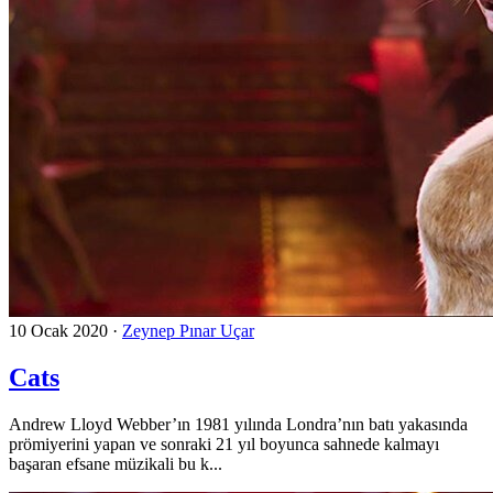
10 Ocak 2020
·
Zeynep Pınar Uçar
Cats
Andrew Lloyd Webber’ın 1981 yılında Londra’nın batı yakasında
prömiyerini yapan ve sonraki 21 yıl boyunca sahnede kalmayı
başaran efsane müzikali bu k...