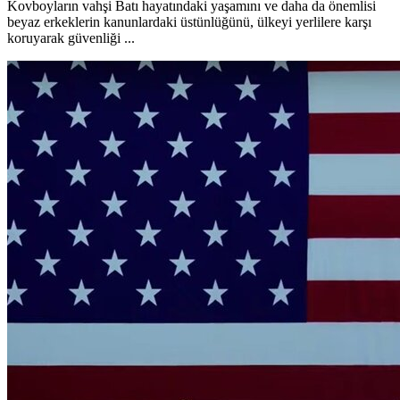
Kovboyların vahşi Batı hayatındaki yaşamını ve daha da önemlisi
beyaz erkeklerin kanunlardaki üstünlüğünü, ülkeyi yerlilere karşı
koruyarak güvenliği ...