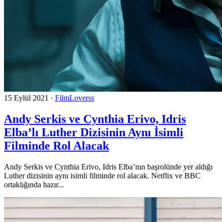
15 Eylül 2021
·
FilmLoverss
Andy Serkis ve Cynthia Erivo, Idris
Elba’lı Luther Dizisinin Aynı İsimli
Filminde Rol Alacak
Andy Serkis ve Cynthia Erivo, Idris Elba’nın başrolünde yer aldığı
Luther dizisinin aynı isimli filminde rol alacak. Netflix ve BBC
ortaklığında hazır...