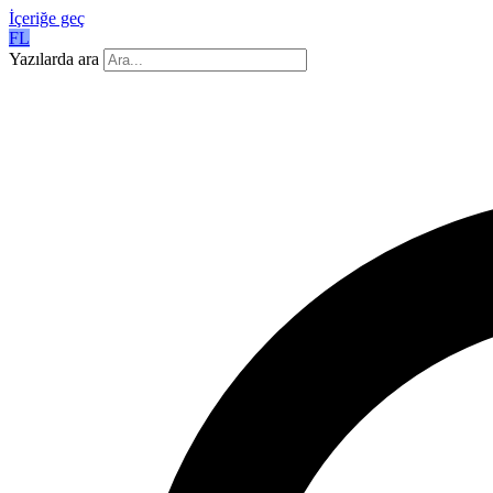
İçeriğe geç
FL
Yazılarda ara