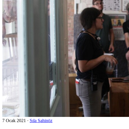
7 Ocak 2021
·
Sıla Şahinöz