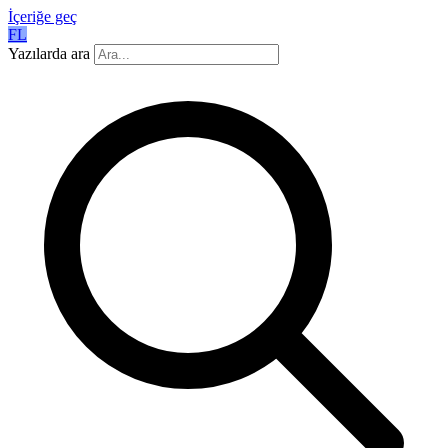
İçeriğe geç
FL
Yazılarda ara