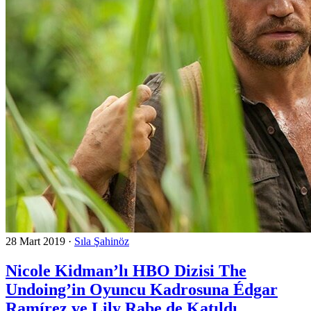
28 Mart 2019
·
Sıla Şahinöz
Nicole Kidman’lı HBO Dizisi The
Undoing’in Oyuncu Kadrosuna Édgar
Ramírez ve Lily Rabe de Katıldı