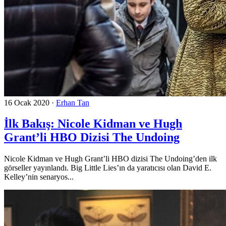
16 Ocak 2020
·
Erhan Tan
İlk Bakış: Nicole Kidman ve Hugh
Grant’li HBO Dizisi The Undoing
Nicole Kidman ve Hugh Grant’li HBO dizisi The Undoing’den ilk
görseller yayınlandı. Big Little Lies’ın da yaratıcısı olan David E.
Kelley’nin senaryos...