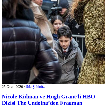
25 Ocak 2020
·
Sıla Şahinöz
Nicole Kidman ve Hugh Grant’li HBO
Dizisi The Undoing’den Fragman