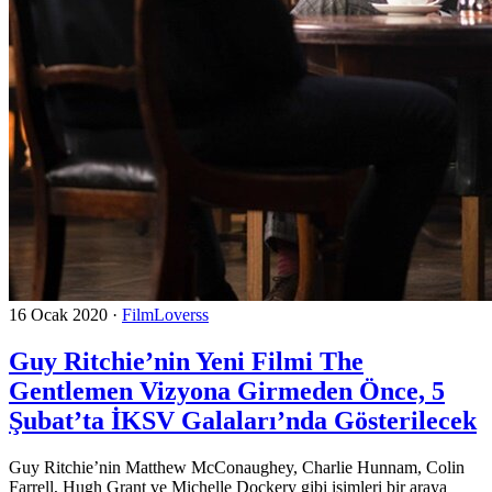
16 Ocak 2020
·
FilmLoverss
Guy Ritchie’nin Yeni Filmi The
Gentlemen Vizyona Girmeden Önce, 5
Şubat’ta İKSV Galaları’nda Gösterilecek
Guy Ritchie’nin Matthew McConaughey, Charlie Hunnam, Colin
Farrell, Hugh Grant ve Michelle Dockery gibi isimleri bir araya