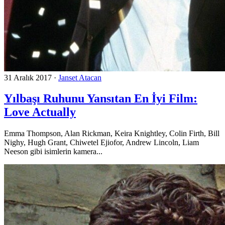
31 Aralık 2017
·
Janset Atacan
Yılbaşı Ruhunu Yansıtan En İyi Film:
Love Actually
Emma Thompson, Alan Rickman, Keira Knightley, Colin Firth, Bill
Nighy, Hugh Grant, Chiwetel Ejiofor, Andrew Lincoln, Liam
Neeson gibi isimlerin kamera...