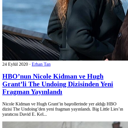
24 Eylül 2020
·
Erhan Tan
HBO’nun Nicole Kidman ve Hugh
Grant’li The Undoing Dizisinden Yeni
Fragman Yayınlandı
Nicole Kidman ve Hugh Grant’in başrollerinde yer aldığı HBO
dizisi The Undoing’den yeni fragman yayınlandı. Big Little Lies’ın
yaratıcısı David E. Kel...