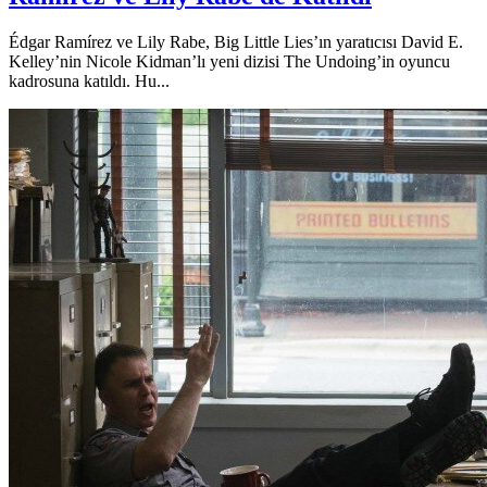
Édgar Ramírez ve Lily Rabe, Big Little Lies’ın yaratıcısı David E.
Kelley’nin Nicole Kidman’lı yeni dizisi The Undoing’in oyuncu
kadrosuna katıldı. Hu...