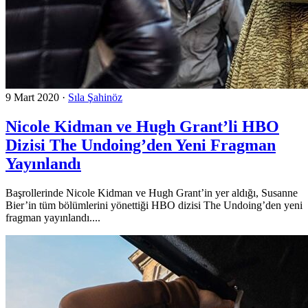
9 Mart 2020
·
Sıla Şahinöz
Nicole Kidman ve Hugh Grant’li HBO
Dizisi The Undoing’den Yeni Fragman
Yayınlandı
Başrollerinde Nicole Kidman ve Hugh Grant’in yer aldığı, Susanne
Bier’in tüm bölümlerini yönettiği HBO dizisi The Undoing’den yeni
fragman yayınlandı....