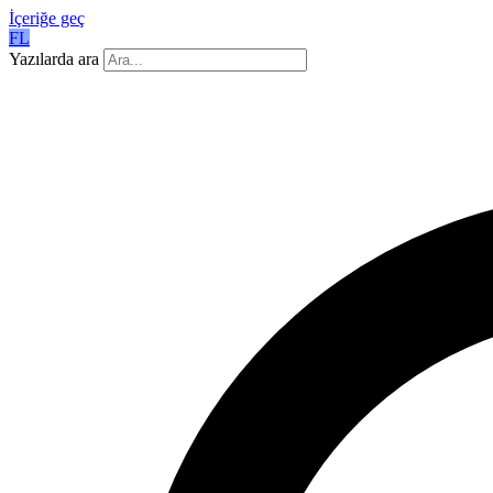
İçeriğe geç
FL
Yazılarda ara