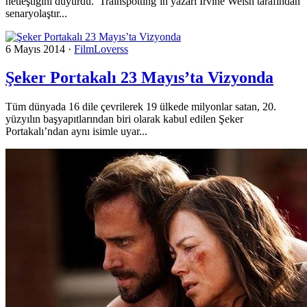
netleştiğini duyurdu. Trainspotting’in yazarı Irvine Welsh tarafından
senaryolaştır...
6 Mayıs 2014
·
FilmLoverss
Şeker Portakalı 23 Mayıs’ta Vizyonda
Tüm dünyada 16 dile çevrilerek 19 ülkede milyonlar satan, 20.
yüzyılın başyapıtlarından biri olarak kabul edilen Şeker
Portakalı’ndan aynı isimle uyar...