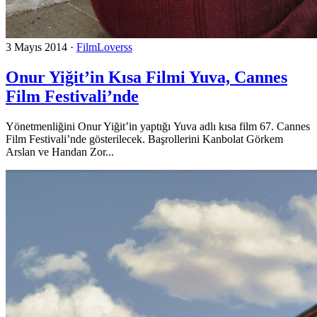
3 Mayıs 2014
·
FilmLoverss
Onur Yiğit’in Kısa Filmi Yuva, Cannes
Film Festivali’nde
Yönetmenliğini Onur Yiğit’in yaptığı Yuva adlı kısa film 67. Cannes
Film Festivali’nde gösterilecek. Başrollerini Kanbolat Görkem
Arslan ve Handan Zor...