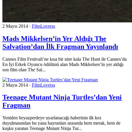
2 Mayıs 2014
·
FilmLoverss
Mads Mikkelsen’in Yer Aldığı The
Salvation’dan İlk Fragman Yayınlandı
Cannes Film Festivali’ne kısa bir süre kala The Hunt ile Cannes’da
En İyi Erkek Oyuncu ödülünü alan Mads Mikkelsen’in yer aldığı
son film olan The Sal...
2 Mayıs 2014
·
FilmLoverss
Teenage Mutant Ninja Turtles’dan Yeni
Fragman
Yeniden beyazperdeye uyarlanacağı haberinin ilk kez
duyulmasından bu yana hayranları arasında hem merak, hem de
kuşku yaratan Teenage Mutant Ninja Tur...