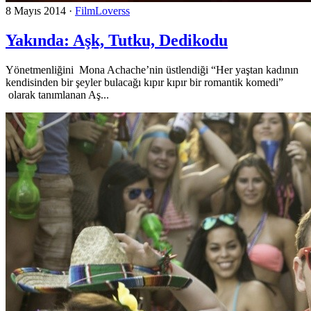
8 Mayıs 2014
·
FilmLoverss
Yakında: Aşk, Tutku, Dedikodu
Yönetmenliğini Mona Achache’nin üstlendiği “Her yaştan kadının
kendisinden bir şeyler bulacağı kıpır kıpır bir romantik komedi”
olarak tanımlanan Aş...