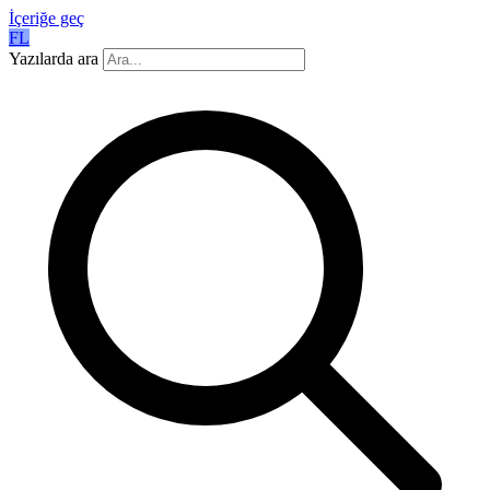
İçeriğe geç
FL
Yazılarda ara