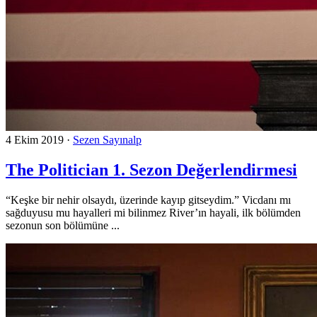
4 Ekim 2019
·
Sezen Sayınalp
The Politician 1. Sezon Değerlendirmesi
“Keşke bir nehir olsaydı, üzerinde kayıp gitseydim.” Vicdanı mı
sağduyusu mu hayalleri mi bilinmez River’ın hayali, ilk bölümden
sezonun son bölümüne ...