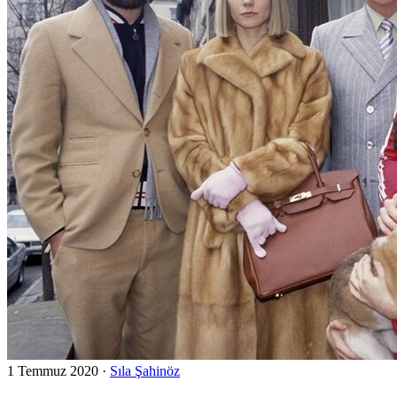
1 Temmuz 2020
·
Sıla Şahinöz