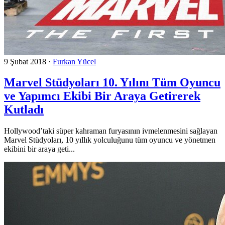
9 Şubat 2018
·
Furkan Yücel
Marvel Stüdyoları 10. Yılını Tüm Oyuncu
ve Yapımcı Ekibi Bir Araya Getirerek
Kutladı
Hollywood’taki süper kahraman furyasının ivmelenmesini sağlayan
Marvel Stüdyoları, 10 yıllık yolculuğunu tüm oyuncu ve yönetmen
ekibini bir araya geti...