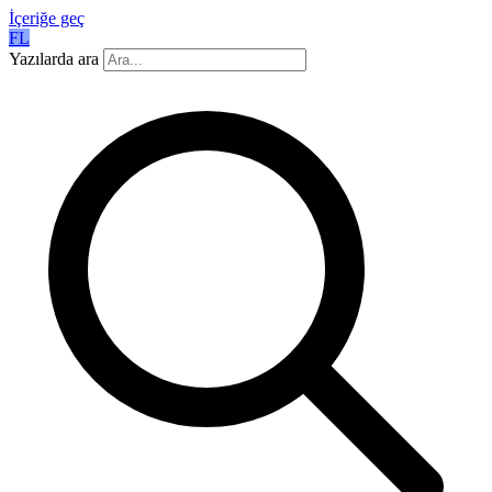
İçeriğe geç
FL
Yazılarda ara