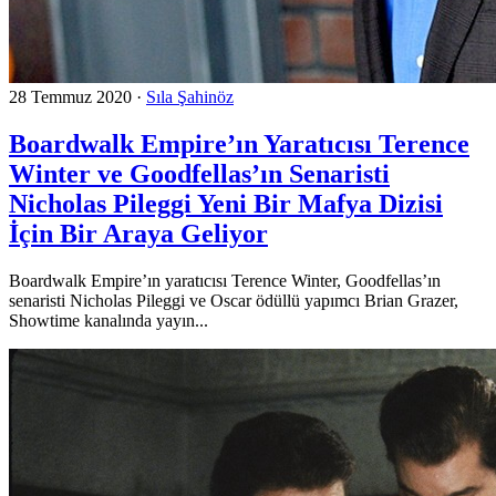
28 Temmuz 2020
·
Sıla Şahinöz
Boardwalk Empire’ın Yaratıcısı Terence
Winter ve Goodfellas’ın Senaristi
Nicholas Pileggi Yeni Bir Mafya Dizisi
İçin Bir Araya Geliyor
Boardwalk Empire’ın yaratıcısı Terence Winter, Goodfellas’ın
senaristi Nicholas Pileggi ve Oscar ödüllü yapımcı Brian Grazer,
Showtime kanalında yayın...