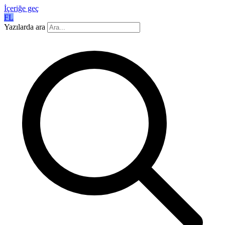
İçeriğe geç
FL
Yazılarda ara