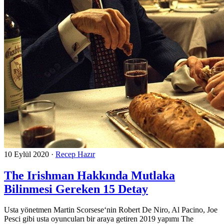
10 Eylül 2020
·
Recep Hazır
The Irishman Hakkında Mutlaka
Bilinmesi Gereken 15 Detay
Usta yönetmen Martin Scorsese‘nin Robert De Niro, Al Pacino, Joe
Pesci gibi usta oyuncuları bir araya getiren 2019 yapımı The