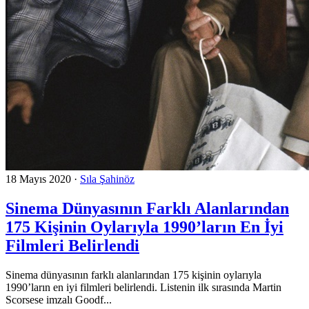
18 Mayıs 2020
·
Sıla Şahinöz
Sinema Dünyasının Farklı Alanlarından
175 Kişinin Oylarıyla 1990’ların En İyi
Filmleri Belirlendi
Sinema dünyasının farklı alanlarından 175 kişinin oylarıyla
1990’ların en iyi filmleri belirlendi. Listenin ilk sırasında Martin
Scorsese imzalı Goodf...