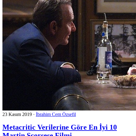
23 Kasım 2019
·
İbrahim Cem Özsefil
Metacritic Verilerine Göre En İyi 10
Martin Scorsese Filmi