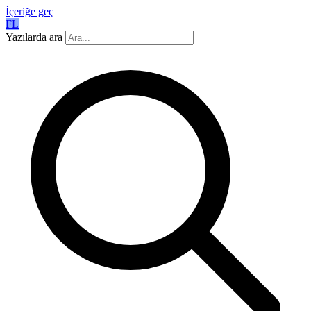
İçeriğe geç
FL
Yazılarda ara