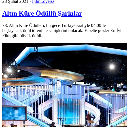
28 Şubat 2021
·
FilmLoverss
Altın Küre Ödüllü Şarkılar
78. Altın Küre Ödülleri, bu gece Türkiye saatiyle 04:00’te
başlayacak ödül töreni ile sahiplerini bulacak. Elbette gözler En İyi
Film gibi büyük ödüll...