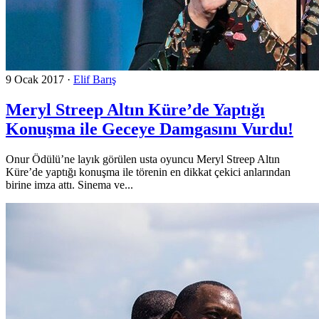
9 Ocak 2017
·
Elif Barış
Meryl Streep Altın Küre’de Yaptığı
Konuşma ile Geceye Damgasını Vurdu!
Onur Ödülü’ne layık görülen usta oyuncu Meryl Streep Altın
Küre’de yaptığı konuşma ile törenin en dikkat çekici anlarından
birine imza attı. Sinema ve...