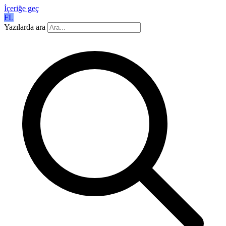
İçeriğe geç
FL
Yazılarda ara