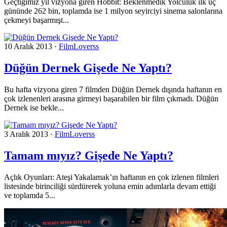
Geçtiğimiz yıl vizyona giren Hobbit: Beklenmedik Yolculuk ilk üç
gününde 262 bin, toplamda ise 1 milyon seyirciyi sinema salonlarına
çekmeyi başarmışt...
10 Aralık 2013
·
FilmLoverss
Düğün Dernek Gişede Ne Yaptı?
Bu hafta vizyona giren 7 filmden Düğün Dernek dışında haftanın en
çok izlenenleri arasına girmeyi başarabilen bir film çıkmadı. Düğün
Dernek ise bekle...
3 Aralık 2013
·
FilmLoverss
Tamam mıyız? Gişede Ne Yaptı?
Açlık Oyunları: Ateşi Yakalamak’ın haftanın en çok izlenen filmleri
listesinde birinciliği sürdürerek yoluna emin adımlarla devam ettiği
ve toplamda 5...