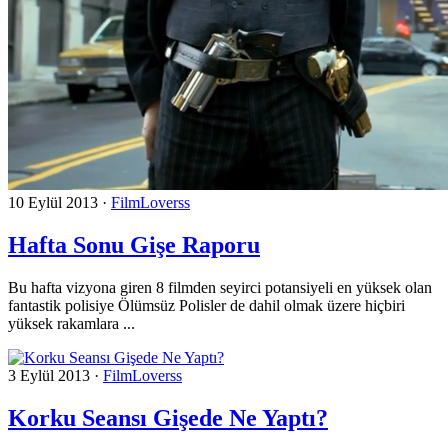
10 Eylül 2013
·
FilmLoverss
Hafta Sonu Gişe Raporu
Bu hafta vizyona giren 8 filmden seyirci potansiyeli en yüksek olan
fantastik polisiye Ölümsüz Polisler de dahil olmak üzere hiçbiri
yüksek rakamlara ...
3 Eylül 2013
·
FilmLoverss
Korku Seansı Gişede Ne Yaptı?