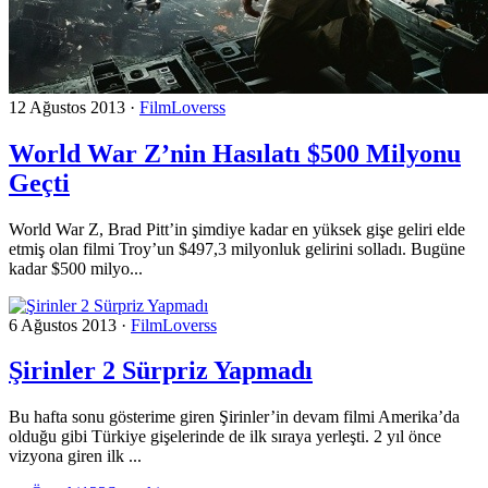
12 Ağustos 2013
·
FilmLoverss
World War Z’nin Hasılatı $500 Milyonu
Geçti
World War Z, Brad Pitt’in şimdiye kadar en yüksek gişe geliri elde
etmiş olan filmi Troy’un $497,3 milyonluk gelirini solladı. Bugüne
kadar $500 milyo...
6 Ağustos 2013
·
FilmLoverss
Şirinler 2 Sürpriz Yapmadı
Bu hafta sonu gösterime giren Şirinler’in devam filmi Amerika’da
olduğu gibi Türkiye gişelerinde de ilk sıraya yerleşti. 2 yıl önce
vizyona giren ilk ...