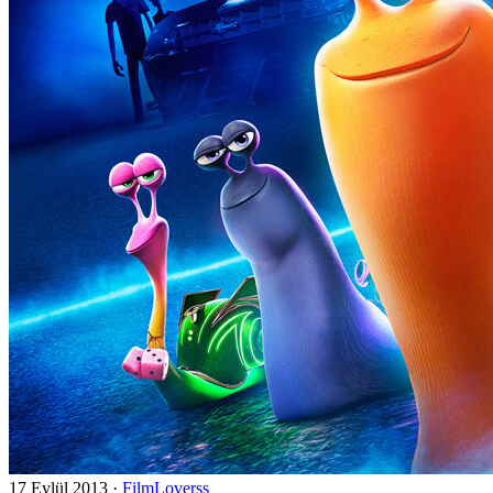
17 Eylül 2013
·
FilmLoverss