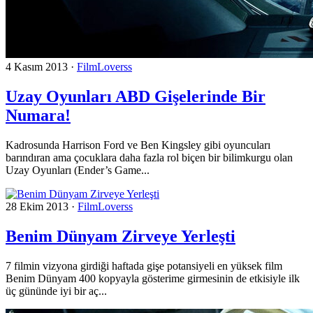
4 Kasım 2013
·
FilmLoverss
Uzay Oyunları ABD Gişelerinde Bir
Numara!
Kadrosunda Harrison Ford ve Ben Kingsley gibi oyuncuları
barındıran ama çocuklara daha fazla rol biçen bir bilimkurgu olan
Uzay Oyunları (Ender’s Game...
28 Ekim 2013
·
FilmLoverss
Benim Dünyam Zirveye Yerleşti
7 filmin vizyona girdiği haftada gişe potansiyeli en yüksek film
Benim Dünyam 400 kopyayla gösterime girmesinin de etkisiyle ilk
üç gününde iyi bir aç...