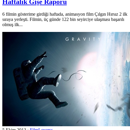
Haftalık Gişe Raporu
6 filmin gösterime girdiği haftada, animasyon film Çılgın Hırsız 2 ilk
sıraya yerleşti. Filmin, üç günde 122 bin seyirciye ulaşması başarılı
olmuş ilk...
5 Ekim 2013
·
FilmLoverss