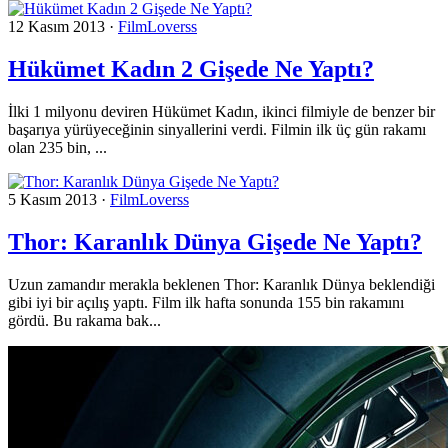
12 Kasım 2013
·
FilmLoverss
Hükümet Kadın 2 Gişede Ne Yaptı?
İlki 1 milyonu deviren Hükümet Kadın, ikinci filmiyle de benzer bir
başarıya yürüyeceğinin sinyallerini verdi. Filmin ilk üç gün rakamı
olan 235 bin, ...
5 Kasım 2013
·
FilmLoverss
Thor: Karanlık Dünya Gişede Ne Yaptı?
Uzun zamandır merakla beklenen Thor: Karanlık Dünya beklendiği
gibi iyi bir açılış yaptı. Film ilk hafta sonunda 155 bin rakamını
gördü. Bu rakama bak...