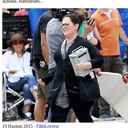
açıkladı. Hatırlarsanı...
19 Haziran 2015
·
FilmLoverss