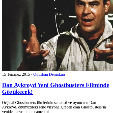
15 Temmuz 2015
·
Oğuzhan Demirkan
Dan Aykroyd Yeni Ghostbusters Filminde
Gözükecek!
Orijinal Ghostbusters filmlerinin senaristi ve oyuncusu Dan
Aykroyd, önümüzdeki sene vizyona girecek olan Ghostbusters’ın
yeniden çevriminde cameo ola...