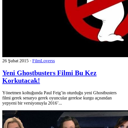
26 Şubat 2015
·
FilmLoverss
Yeni Ghostbusters Filmi Bu Kez
Korkutacak!
Yönetmen koltuğunda Paul Feig’in oturduğu yeni Ghostbusters
filmi gerek senaryo gerek oyuncular gerekse kurgu açısından
yepyeni bir versiyonuyla 2016’...