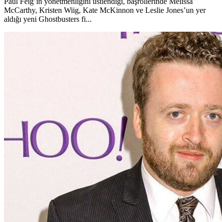
Paul Feig’in yönetmenliğini üstlendiği, başrollerinde Melissa
McCarthy, Kristen Wiig, Kate McKinnon ve Leslie Jones’un yer
aldığı yeni Ghostbusters fi...