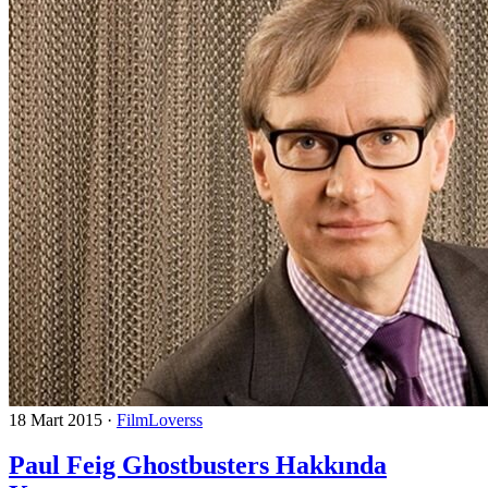
18 Mart 2015
·
FilmLoverss
Paul Feig Ghostbusters Hakkında