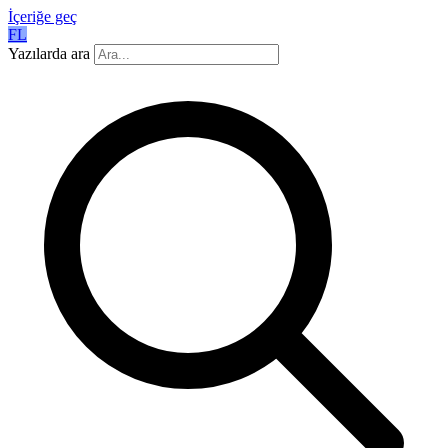
İçeriğe geç
FL
Yazılarda ara