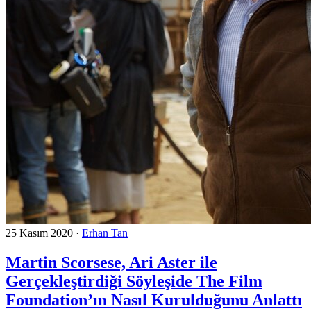
25 Kasım 2020
·
Erhan Tan
Martin Scorsese, Ari Aster ile
Gerçekleştirdiği Söyleşide The Film
Foundation’ın Nasıl Kurulduğunu Anlattı