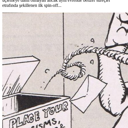
üçlemeye dahil olmayan ancak aynı evrende benzer süreçler
etrafında şekillenen ilk spin-off...