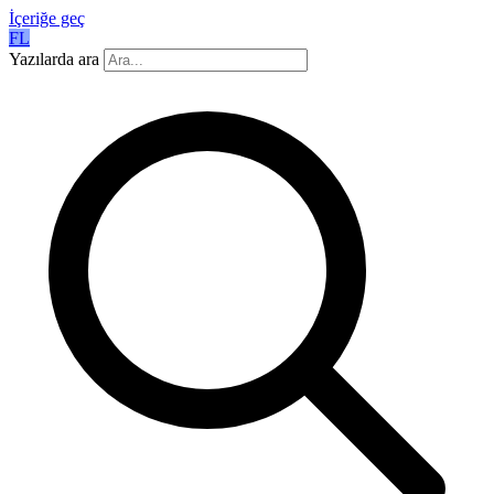
İçeriğe geç
FL
Yazılarda ara