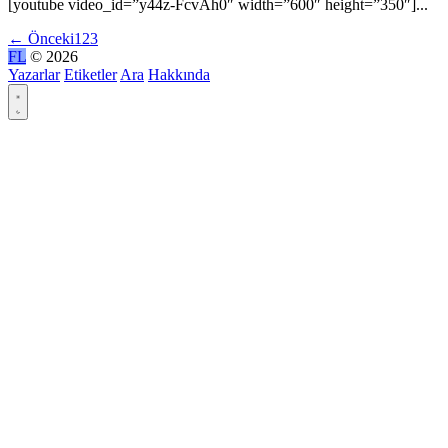
[youtube video_id=”y44z-FcvAh0″ width=”600″ height=”350″]...
←
Önceki
1
2
3
FL
© 2026
Yazarlar
Etiketler
Ara
Hakkında