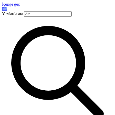
İçeriğe geç
FL
Yazılarda ara