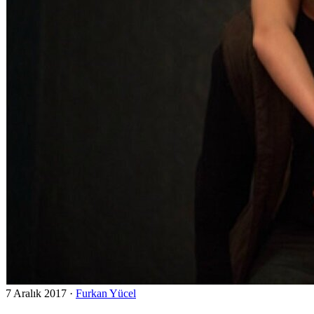
7 Aralık 2017
·
Furkan Yücel