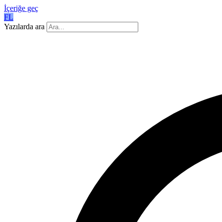
İçeriğe geç
FL
Yazılarda ara