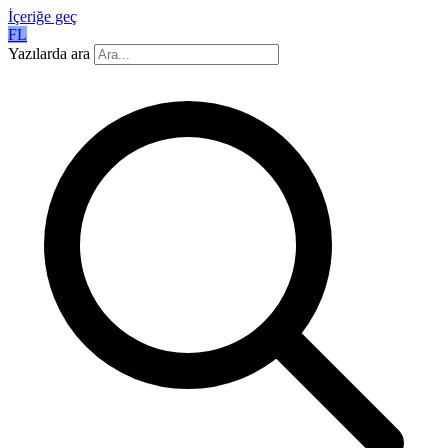
İçeriğe geç
FL
Yazılarda ara