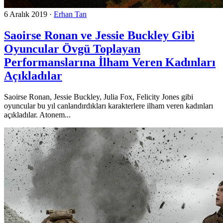
6 Aralık 2019
·
Erhan Tan
Saoirse Ronan ve Jessie Buckley Gibi
Oyuncular Övgü Toplayan
Performanslarına İlham Veren Kadınları
Açıkladılar
Saoirse Ronan, Jessie Buckley, Julia Fox, Felicity Jones gibi
oyuncular bu yıl canlandırdıkları karakterlere ilham veren kadınları
açıkladılar. Atonem...