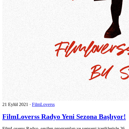
21 Eylül 2021
·
FilmLoverss
FilmLoverss Radyo Yeni Sezona Başlıyor!
FilmLoverss Radyo, sevilen programları ve yepyeni içerikleriyle 26