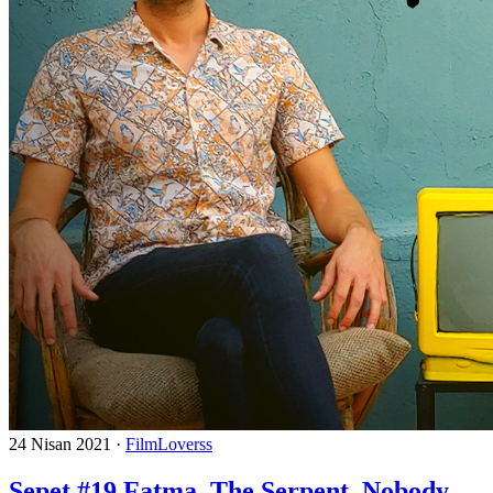
24 Nisan 2021
·
FilmLoverss
Sepet #19 Fatma, The Serpent, Nobody,