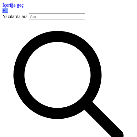
İçeriğe geç
FL
Yazılarda ara