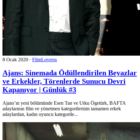
8 Ocak 2020
·
FilmLoverss
Ajans: Sinemada Ödüllendirilen Beyazlar
ve Erkekler, Törenlerde Sunucu Devri
Kapanıyor | Günlük #3
Ajans’ın yeni bölümünde Esen Tan ve Utku Ögetürk, BAFTA
adaylarının film ve yönetmen kategorilerinin tamamen erkek
adaylardan, kadın oyuncu kategorile...