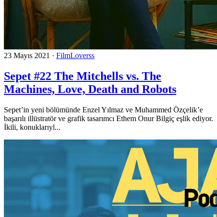
23 Mayıs 2021
·
FilmLoverss
Sepet #22 The Mitchells vs. The
Machines, Love, Death and Robots
Sepet’in yeni bölümünde Enzel Yılmaz ve Muhammed Özçelik’e
başarılı illüstratör ve grafik tasarımcı Ethem Onur Bilgiç eşlik ediyor.
İkili, konuklarıyl...