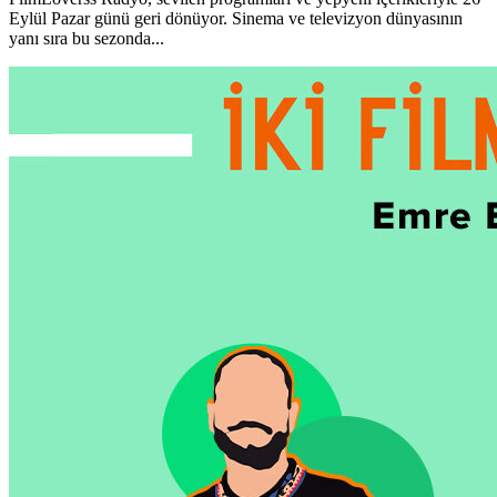
Eylül Pazar günü geri dönüyor. Sinema ve televizyon dünyasının
yanı sıra bu sezonda...