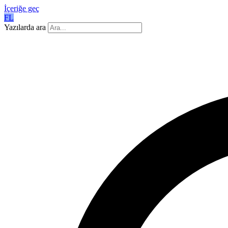
İçeriğe geç
FL
Yazılarda ara