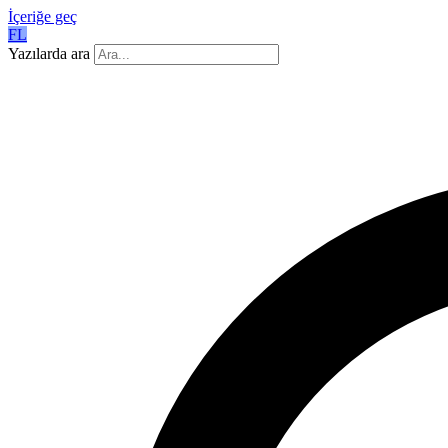
İçeriğe geç
FL
Yazılarda ara