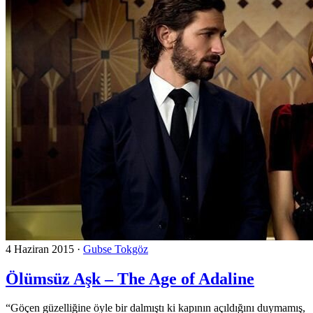
4 Haziran 2015
·
Gubse Tokgöz
Ölümsüz Aşk – The Age of Adaline
“Göçen güzelliğine öyle bir dalmıştı ki kapının açıldığını duymamış,