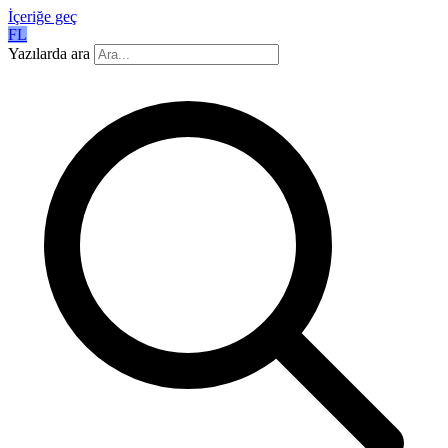
İçeriğe geç
FL
Yazılarda ara