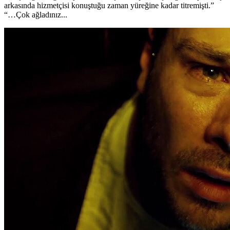
arkasında hizmetçisi konuştuğu zaman yüreğine kadar titremişti.”
“…Çok ağladınız...