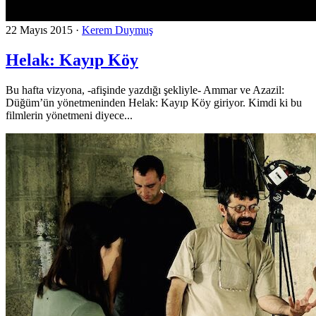
22 Mayıs 2015
·
Kerem Duymuş
Helak: Kayıp Köy
Bu hafta vizyona, -afişinde yazdığı şekliyle- Ammar ve Azazil:
Düğüm’ün yönetmeninden Helak: Kayıp Köy giriyor. Kimdi ki bu
filmlerin yönetmeni diyece...