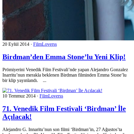
20 Eylül 2014
·
FilmLoverss
Birdman’den Emma Stone’lu Yeni Klip!
Prömiyerini Venedik Film Festivali’nde yapan Alejandro Gonzalez
Inarritu’nun merakla beklenen Birdman filminden Emma Stone’lu
bir klip yayınlandı. ...
10 Temmuz 2014
·
FilmLoverss
71. Venedik Film Festivali ‘Birdman’ İle
Açılacak!
Alejandro G. Innaritu’nun son filmi ‘Birdman’in, 27 Ağustos’ta