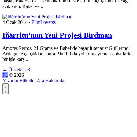
başlayacak olan 71. Venedik Film Festivali’nin açılış filmi olacağı
açıklandı. Babel ve...
4 Ocak 2014
·
FilmLoverss
Iñárritu’nun Yeni Projesi Birdman
Amores Perros, 21 Grams ve Babel’de başarılı senarist Guillermo
Arriaga ile çalıştıktan sonra Biutiful’da yollarını ayırarak daha farklı
bir işle karş...
←
Önceki
1
2
3
FL
© 2026
Yazarlar
Etiketler
Ara
Hakkında