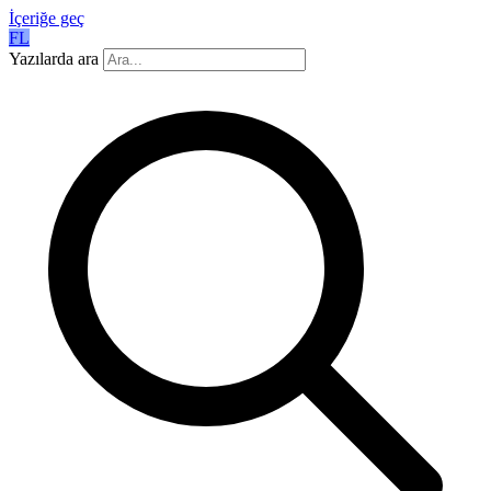
İçeriğe geç
FL
Yazılarda ara