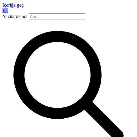
İçeriğe geç
FL
Yazılarda ara