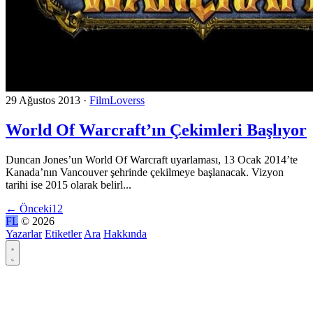
29 Ağustos 2013
·
FilmLoverss
World Of Warcraft’ın Çekimleri Başlıyor
Duncan Jones’un World Of Warcraft uyarlaması, 13 Ocak 2014’te
Kanada’nın Vancouver şehrinde çekilmeye başlanacak. Vizyon
tarihi ise 2015 olarak belirl...
←
Önceki
1
2
FL
© 2026
Yazarlar
Etiketler
Ara
Hakkında