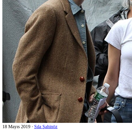
18 Mayıs 2019
·
Sıla Şahinöz