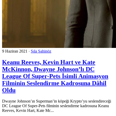
9 Haziran 2021
·
Sıla Şahinöz
Keanu Reeves, Kevin Hart ve Kate
McKinnon, Dwayne Johnson’lı DC
League Of Super-Pets İsimli Animasyon
Filminin Seslendirme Kadrosuna Dâhil
Oldu
Dwayne Johnson’ın Superman’in köpeği Krypto’yu seslendireceği
DC League Of Super-Pets filminin seslendirme kadrosuna Keanu
Reeves, Kevin Hart, Kate Mc...