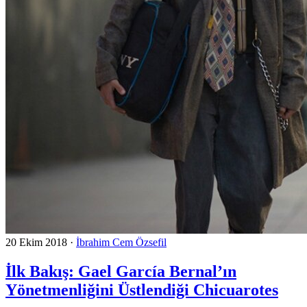
20 Ekim 2018
·
İbrahim Cem Özsefil
İlk Bakış: Gael García Bernal’ın
Yönetmenliğini Üstlendiği Chicuarotes