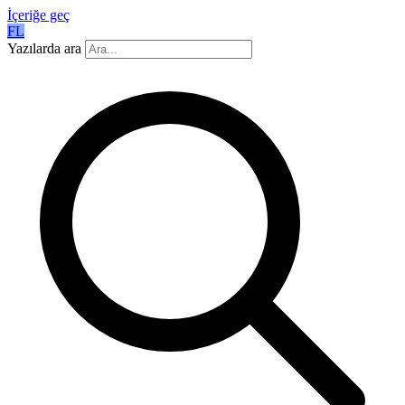
İçeriğe geç
FL
Yazılarda ara