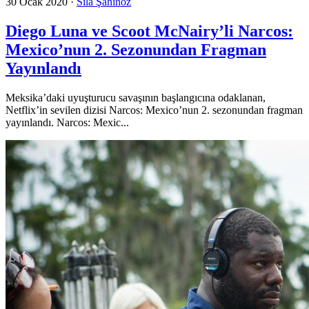
30 Ocak 2020
·
Sıla Şahinöz
Diego Luna ve Scoot McNairy’li Narcos:
Mexico’nun 2. Sezonundan Fragman
Yayınlandı
Meksika’daki uyuşturucu savaşının başlangıcına odaklanan,
Netflix’in sevilen dizisi Narcos: Mexico’nun 2. sezonundan fragman
yayınlandı. Narcos: Mexic...