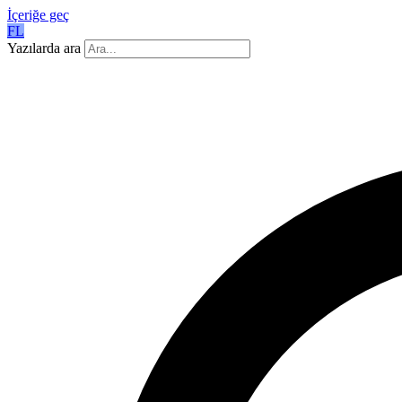
İçeriğe geç
FL
Yazılarda ara