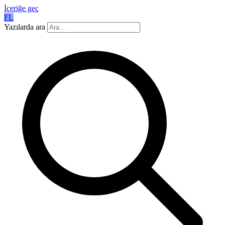
İçeriğe geç
FL
Yazılarda ara