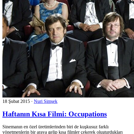
18 Şubat 2015
·
Nuri Şimşek
Haftanın Kısa Filmi: Occupations
Sinemanın en özel üretimlerinden biri de kuşkusuz farklı
yönetmenlerin bir araya gelip kısa filmler çekerek oluşturdukları