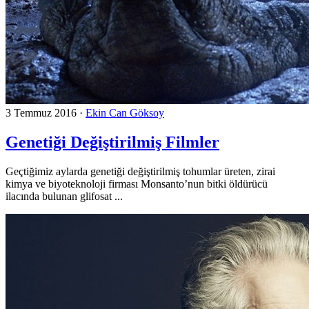
3 Temmuz 2016
·
Ekin Can Göksoy
Genetiği Değiştirilmiş Filmler
Geçtiğimiz aylarda genetiği değiştirilmiş tohumlar üreten, zirai
kimya ve biyoteknoloji firması Monsanto’nun bitki öldürücü
ilacında bulunan glifosat ...