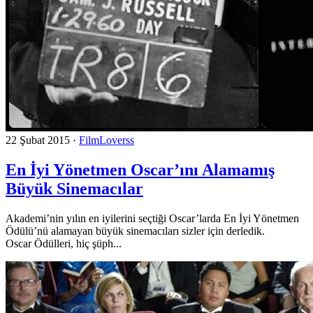
22 Şubat 2015
·
FilmLoverss
En İyi Yönetmen Oscar’ını Alamamış
Büyük Sinemacılar
Akademi’nin yılın en iyilerini seçtiği Oscar’larda En İyi Yönetmen
Ödülü’nü alamayan büyük sinemacıları sizler için derledik.
Oscar Ödülleri, hiç şüph...