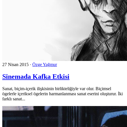
27 Nisan 2015
·
Özge Yağmur
Sinemada Kafka Etkisi
Sanat, biçim-içerik ilişkisinin birlikteliğiyle var olur. Biçimsel
ögelerle içeriksel ögelerin harmanlanması sanat eserini oluşturur. İki
farklı sanat...