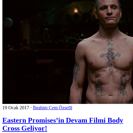
19 Ocak 2017
·
İbrahim Cem Özsefil
Eastern Promises’in Devam Filmi Body
Cross Geliyor!