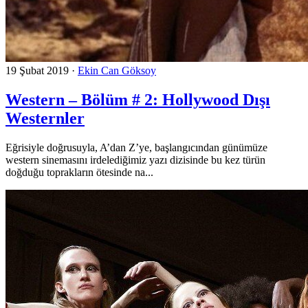
19 Şubat 2019
·
Ekin Can Göksoy
Western – Bölüm # 2: Hollywood Dışı
Westernler
Eğrisiyle doğrusuyla, A’dan Z’ye, başlangıcından günümüze
western sinemasını irdelediğimiz yazı dizisinde bu kez türün
doğduğu toprakların ötesinde na...