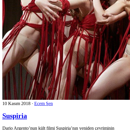
10 Kasım 2018
·
Ecem Şen
Suspiria
Dario Argento’nun kült filmi Suspiria’nın yeniden çevriminin