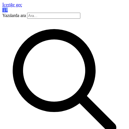
İçeriğe geç
FL
Yazılarda ara