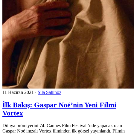
11 Haziran 2021
·
Sıla Şahinöz
İlk Bakış: Gaspar Noé’nin Yeni Filmi
Vortex
Dünya prömiyerini 74. Cannes Film Festivali’nde yapacak olan
Gaspar Noé imzalı Vortex filminden ilk görsel yayınlandı. Filmin