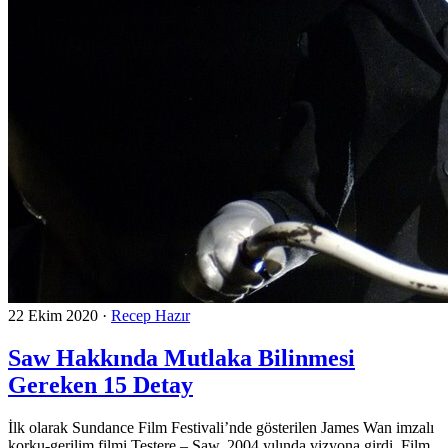
22 Ekim 2020
·
Recep Hazır
Saw Hakkında Mutlaka Bilinmesi
Gereken 15 Detay
İlk olarak Sundance Film Festivali’nde gösterilen James Wan imzalı
korku-gerilim filmi Testere – Saw, 2004 yılında vizyona girdi. Film,