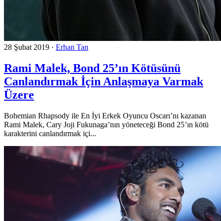
28 Şubat 2019
·
Erhan Tan
Rami Malek, Bond 25’ın Kötüsünü
Canlandırmak İçin Anlaşmaya Varmak
Üzere
Bohemian Rhapsody ile En İyi Erkek Oyuncu Oscarı’nı kazanan
Rami Malek, Cary Joji Fukunaga’nın yöneteceği Bond 25’ın kötü
karakterini canlandırmak içi...