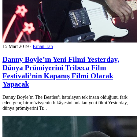
15 Mart 2019
·
Erhan Tan
Danny Boyle’ın Yeni Filmi Yesterday,
Dünya Prömiyerini Tribeca Film
Festivali’nin Kapanış Filmi Olarak
Yapacak
Danny Boyle’ın The Beatles’ı hatırlayan tek insan olduğunu fark
eden genç bir müzisyenin hikâyesini anlatan yeni filmi Yesterday,
dünya prömiyerini Tr...