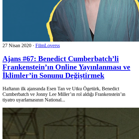
27 Nisan 2020
·
FilmLoverss
Ajans #67: Benedict Cumberbatch’li
Frankenstein’ın Online Yayınlanması ve
İklimler’in Sonunu Değiştirmek
Haftanın ilk ajansında Esen Tan ve Utku Ögetürk, Benedict
Cumberbatch ve Jonny Lee Miller’ın rol aldığı Frankenstein’ın
tiyatro uyarlamasının National...