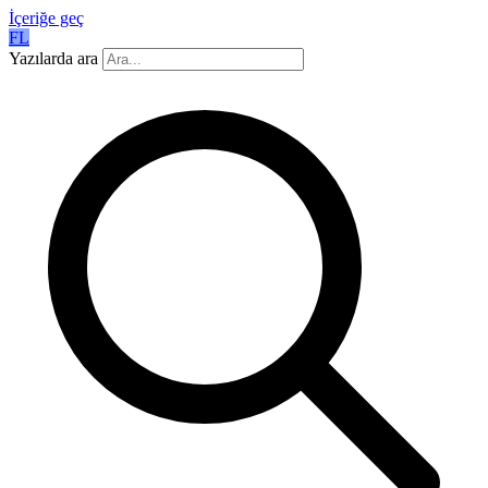
İçeriğe geç
FL
Yazılarda ara