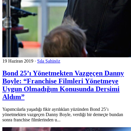
19 Haziran 2019
·
Sıla Şahinöz
Bond 25’ı Yönetmekten Vazgeçen Danny
Boyle: “Franchise Filmleri Yönetmeye
Uygun Olmadığım Konusunda Dersimi
Aldım”
Yapımcılarla yaşadığı fikir ayrılıkları yüzünden Bond 25’ı
yönetmekten vazgeçen Danny Boyle, verdiği bir demeçte bundan
sonra franchise filmlerinden u...