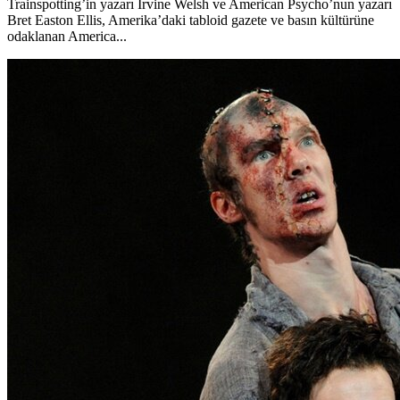
Trainspotting’in yazarı Irvine Welsh ve American Psycho’nun yazarı
Bret Easton Ellis, Amerika’daki tabloid gazete ve basın kültürüne
odaklanan America...