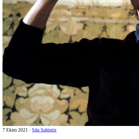
7 Ekim 2021
·
Sıla Şahinöz