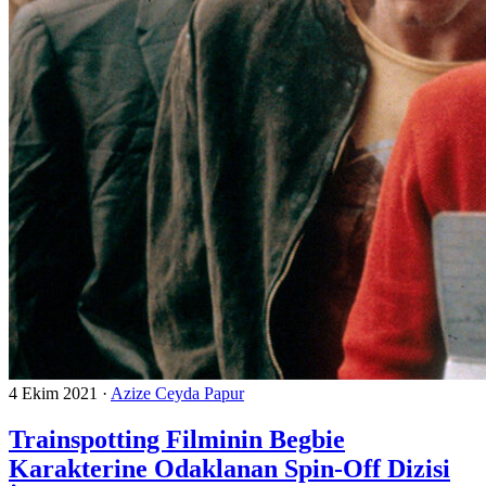
4 Ekim 2021
·
Azize Ceyda Papur
Trainspotting Filminin Begbie
Karakterine Odaklanan Spin-Off Dizisi