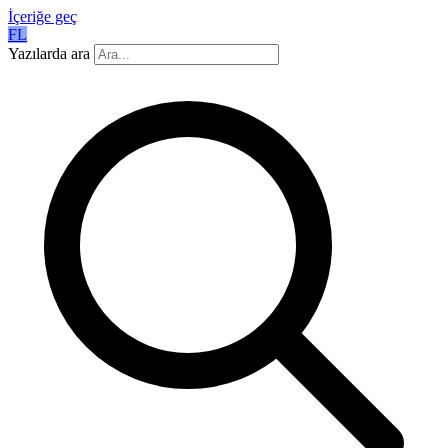
İçeriğe geç
FL
Yazılarda ara