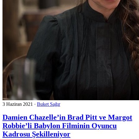
3 Haziran 2021
·
Buket Sağır
Damien Chazelle’in Brad Pitt ve Margot
Robbie’li Babylon Filminin Oyuncu
Kadrosu Şekilleniyor