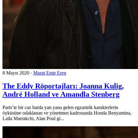
8 Mayıs 2020
·
Murat Emir Eren
The Eddy Röportajları: Joanna Kulig,
André Holland ve Amandla Stenberg
Paris’te bir caz barda yan yana gelen egzantrik karakterlerin
öyküsüne odaklanan ve yönetmen kadrosunda Houda Benyamina,
Laïla Marrakchi, Alan Poul gi...