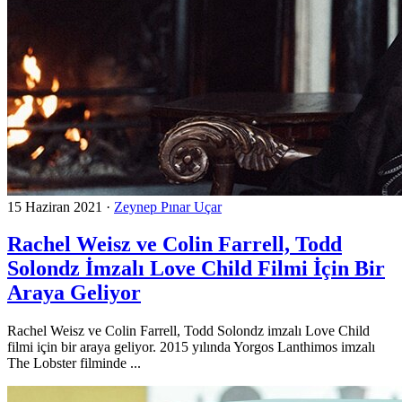
15 Haziran 2021
·
Zeynep Pınar Uçar
Rachel Weisz ve Colin Farrell, Todd
Solondz İmzalı Love Child Filmi İçin Bir
Araya Geliyor
Rachel Weisz ve Colin Farrell, Todd Solondz imzalı Love Child
filmi için bir araya geliyor. 2015 yılında Yorgos Lanthimos imzalı
The Lobster filminde ...