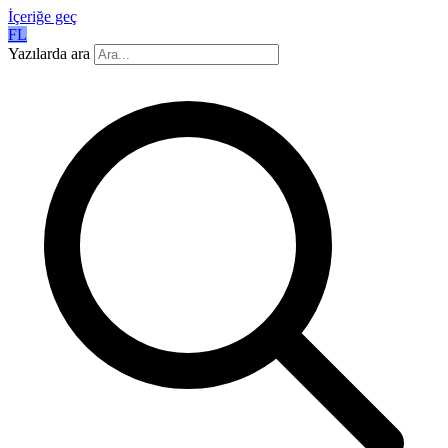
İçeriğe geç
FL
Yazılarda ara