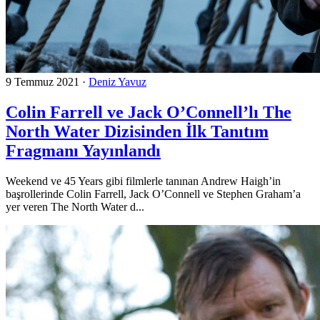
9 Temmuz 2021
·
Deniz Yavuz
Colin Farrell ve Jack O’Connell’lı The
North Water Dizisinden İlk Tanıtım
Fragmanı Yayınlandı
Weekend ve 45 Years gibi filmlerle tanınan Andrew Haigh’in
başrollerinde Colin Farrell, Jack O’Connell ve Stephen Graham’a
yer veren The North Water d...