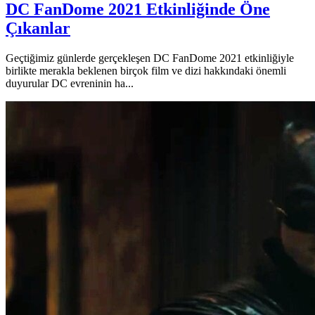
DC FanDome 2021 Etkinliğinde Öne
Çıkanlar
Geçtiğimiz günlerde gerçekleşen DC FanDome 2021 etkinliğiyle
birlikte merakla beklenen birçok film ve dizi hakkındaki önemli
duyurular DC evreninin ha...