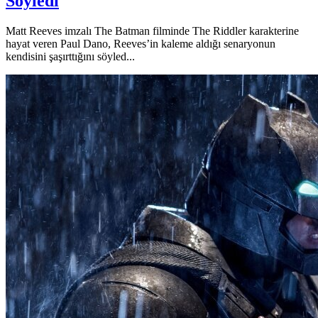
Söyledi
Matt Reeves imzalı The Batman filminde The Riddler karakterine
hayat veren Paul Dano, Reeves’in kaleme aldığı senaryonun
kendisini şaşırttığını söyled...