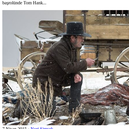
başrolünde Tom Hank...
7 Nisan 2015
·
Nuri Şimşek