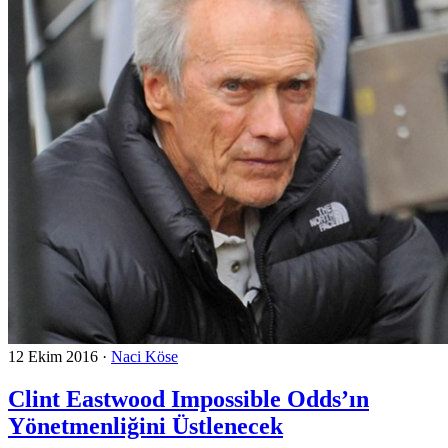
12 Ekim 2016
·
Naci Köse
Clint Eastwood Impossible Odds’ın
Yönetmenliğini Üstlenecek