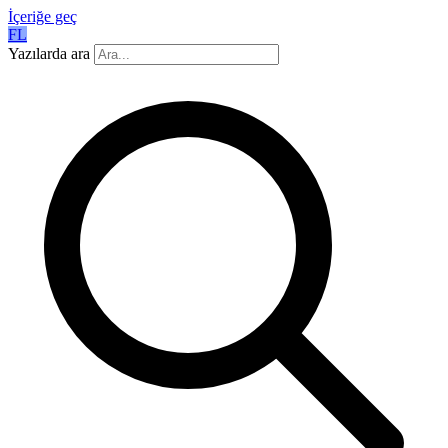
İçeriğe geç
FL
Yazılarda ara