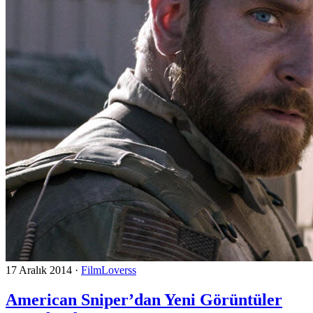
17 Aralık 2014
·
FilmLoverss
American Sniper’dan Yeni Görüntüler