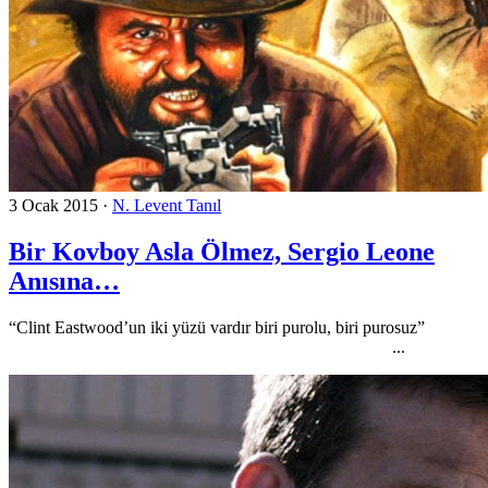
3 Ocak 2015
·
N. Levent Tanıl
Bir Kovboy Asla Ölmez, Sergio Leone
Anısına…
“Clint Eastwood’un iki yüzü vardır biri purolu, biri purosuz”
...