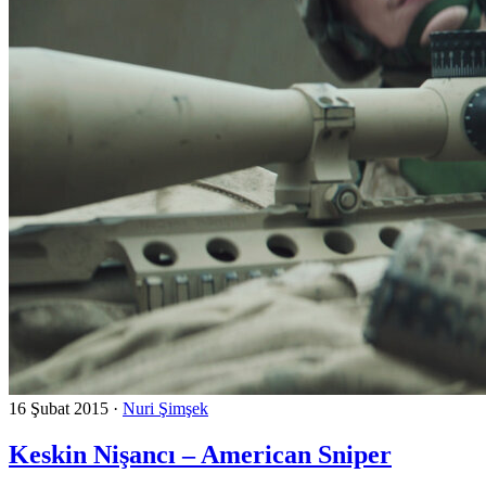
16 Şubat 2015
·
Nuri Şimşek
Keskin Nişancı – American Sniper