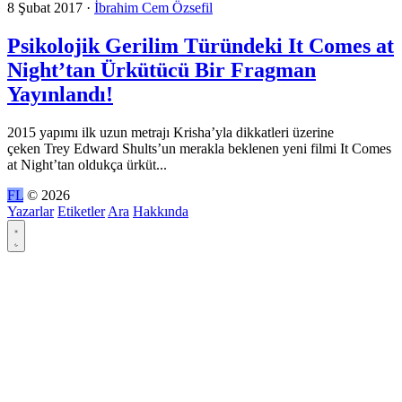
8 Şubat 2017
·
İbrahim Cem Özsefil
Psikolojik Gerilim Türündeki It Comes at
Night’tan Ürkütücü Bir Fragman
Yayınlandı!
2015 yapımı ilk uzun metrajı Krisha’yla dikkatleri üzerine
çeken Trey Edward Shults’un merakla beklenen yeni filmi It Comes
at Night’tan oldukça ürküt...
FL
© 2026
Yazarlar
Etiketler
Ara
Hakkında