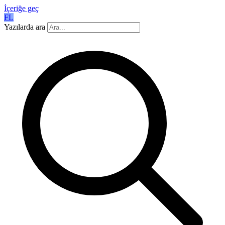
İçeriğe geç
FL
Yazılarda ara