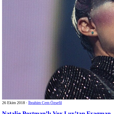
26 Ekim 2018
·
İbrahim Cem Özsefil
Natalie Portman’lı Vox Lux’tan Fragman