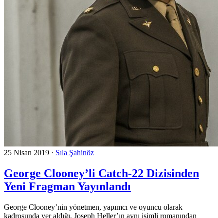
25 Nisan 2019
·
Sıla Şahinöz
George Clooney’li Catch-22 Dizisinden
Yeni Fragman Yayınlandı
George Clooney’nin yönetmen, yapımcı ve oyuncu olarak
kadrosunda yer aldığı, Joseph Heller’ın aynı isimli romanından