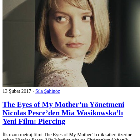
13 Şubat 2017
·
Sıla Şahinöz
The Eyes of My Mother’ın Yönetmeni
Nicolas Pesce’den Mia Wasikowska’lı
Yeni Film: Piercing
İlk uzun metraj filmi The Eyes of My Mother’la dikkatleri üzerine