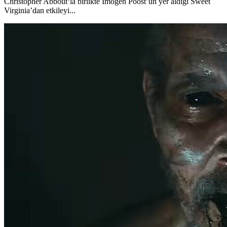
Christopher Abbout‘la birlikte Imogen Poost’un yer aldığı Sweet
Virginia’dan etkileyi...