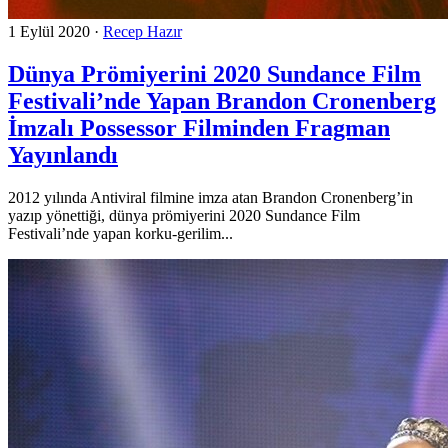
1 Eylül 2020
·
Recep Hazır
Dünya Prömiyerini 2020 Sundance Film
Festivali’nde Yapan Brandon Cronenberg
İmzalı Possessor Filminden Fragman
Yayınlandı
2012 yılında Antiviral filmine imza atan Brandon Cronenberg’in
yazıp yönettiği, dünya prömiyerini 2020 Sundance Film
Festivali’nde yapan korku-gerilim...