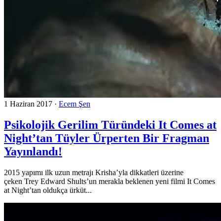
1 Haziran 2017
·
Ecem Şen
Psikolojik Gerilim Türündeki It Comes at
Night’tan Tüyler Ürperten Bir Fragman
Yayınlandı!
2015 yapımı ilk uzun metrajı Krisha’yla dikkatleri üzerine
çeken Trey Edward Shults’un merakla beklenen yeni filmi It Comes
at Night’tan oldukça ürküt...