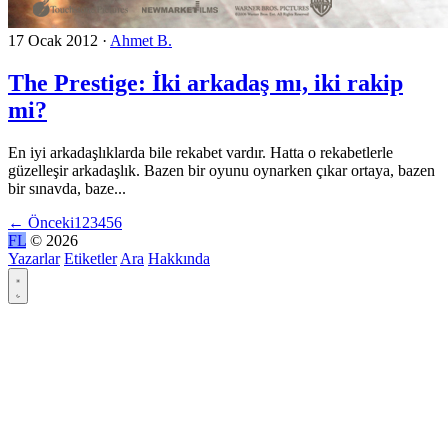
17 Ocak 2012
·
Ahmet B.
The Prestige: İki arkadaş mı, iki rakip
mi?
En iyi arkadaşlıklarda bile rekabet vardır. Hatta o rekabetlerle
güzelleşir arkadaşlık. Bazen bir oyunu oynarken çıkar ortaya, bazen
bir sınavda, baze...
←
Önceki
1
2
3
4
5
6
FL
© 2026
Yazarlar
Etiketler
Ara
Hakkında