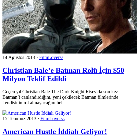
14 Ağustos 2013
·
FilmLoverss
Christian Bale’e Batman Rolü İçin $50
Milyon Teklif Edildi
Geçen yıl Christian Bale The Dark Knight Rises’da son kez
Batman’i canlandırdığını, yeni çekilecek Batman filmlerinde
kendisinin rol almayacağını beli...
15 Temmuz 2013
·
FilmLoverss
American Hustle İddialı Geliyor!