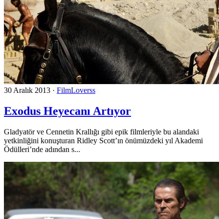
30 Aralık 2013
·
FilmLoverss
Exodus Heyecanı Artıyor
Gladyatör ve Cennetin Krallığı gibi epik filmleriyle bu alandaki
yetkinliğini konuşturan Ridley Scott’ın önümüzdeki yıl Akademi
Ödülleri’nde adından s...