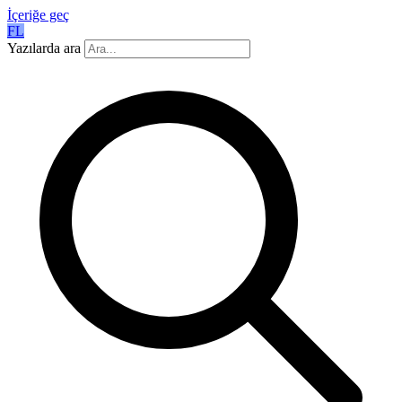
İçeriğe geç
FL
Yazılarda ara