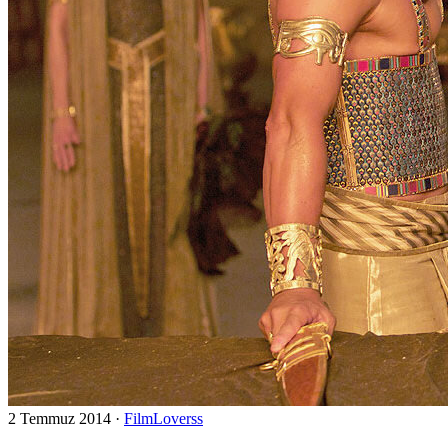
2 Temmuz 2014
·
FilmLoverss