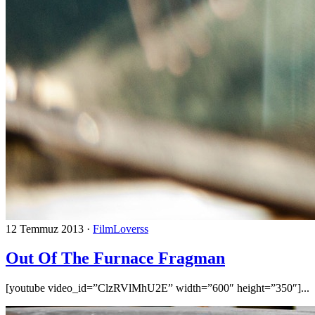
12 Temmuz 2013
·
FilmLoverss
Out Of The Furnace Fragman
[youtube video_id=”ClzRVlMhU2E” width=”600″ height=”350″]...