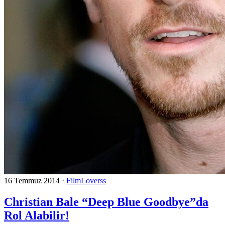
16 Temmuz 2014
·
FilmLoverss
Christian Bale “Deep Blue Goodbye”da
Rol Alabilir!