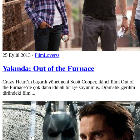
25 Eylül 2013
·
FilmLoverss
Yakında: Out of the Furnace
Crazy Heart’ın başarılı yönetmeni Scott Cooper, ikinci filmi Out of
the Furnace’de çok daha iddialı bir işe soyunmuş. Dramatik-gerilim
türündeki film,...