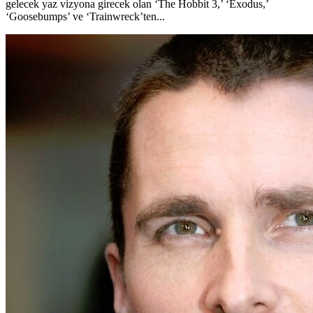
gelecek yaz vizyona girecek olan ‘The Hobbit 3,’ ‘Exodus,’
‘Goosebumps’ ve ‘Trainwreck’ten...