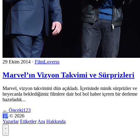
29 Ekim 2014
·
FilmLoverss
Marvel’ın Vizyon Takvimi ve Sürprizleri
Marvel, vizyon takvimini dün açıkladı. İçerisinde minik sürprizler ve
heyecanla beklediğimiz filmlere dair bol bol haber içeren bir derleme
hazırladık...
←
Önceki
1
2
3
FL
© 2026
Yazarlar
Etiketler
Ara
Hakkında