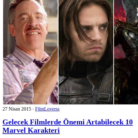
27 Nisan 2015
·
FilmLoverss
Gelecek Filmlerde Önemi Artabilecek 10
Marvel Karakteri