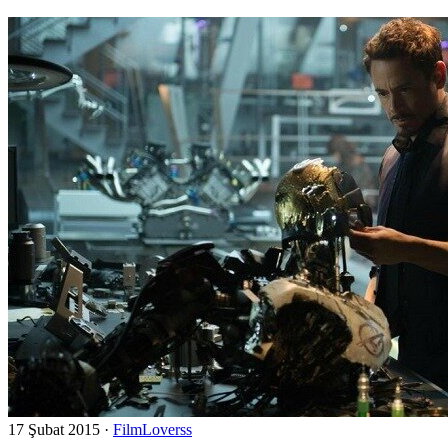
17 Şubat 2015
·
FilmLoverss