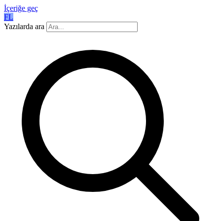
İçeriğe geç
FL
Yazılarda ara