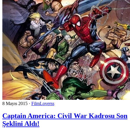
8 Mayıs 2015
·
FilmLoverss
Captain America: Civil War Kadrosu Son
Şeklini Aldı!