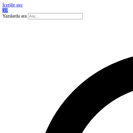
İçeriğe geç
FL
Yazılarda ara