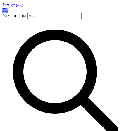
İçeriğe geç
FL
Yazılarda ara