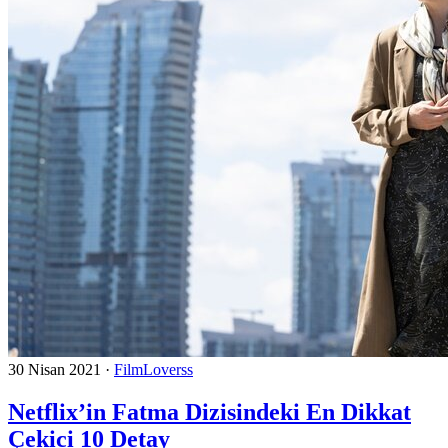
30 Nisan 2021
·
FilmLoverss
Netflix’in Fatma Dizisindeki En Dikkat
Çekici 10 Detay