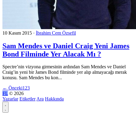
10 Kasım 2015
·
İbrahim Cem Özsefil
Sam Mendes ve Daniel Craig Yeni James
Bond Filminde Yer Alacak Mı ?
Spectre’nin vizyona girmesinin ardından Sam Mendes ve Daniel
Craig’in yeni bir James Bond filminde yer alıp almayacağı merak
konusu. Sam Mendes bu kon...
←
Önceki
1
2
3
FL
© 2026
Yazarlar
Etiketler
Ara
Hakkında