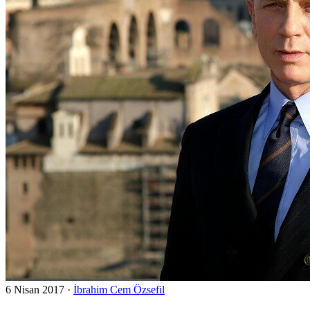
6 Nisan 2017
·
İbrahim Cem Özsefil