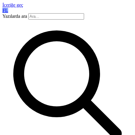
İçeriğe geç
FL
Yazılarda ara