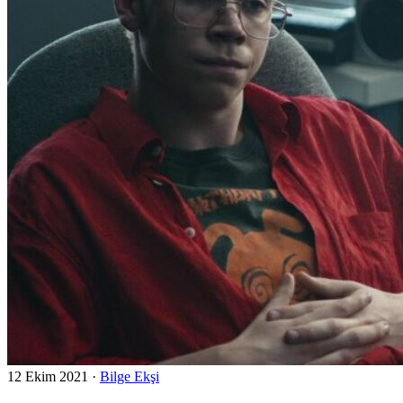
12 Ekim 2021
·
Bilge Ekşi