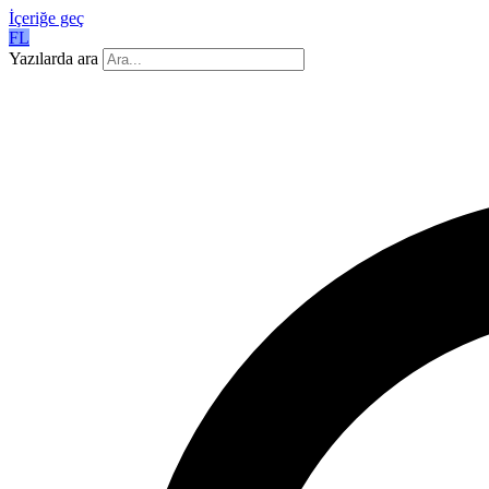
İçeriğe geç
FL
Yazılarda ara