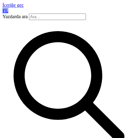
İçeriğe geç
FL
Yazılarda ara