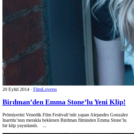
20 Eylül 2014
·
FilmLoverss
Birdman’den Emma Stone’lu Yeni Klip!
Prömiyerini Venedik Film Festivali’nde yapan Alejandro Gonzalez
Inarritu’nun merakla beklenen Birdman filminden Emma Stone’lu
bir klip yayınlandı. ...