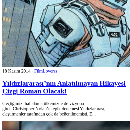
18 Kasım 2014
·
FilmLoverss
Yıldızlararası’nın Anlatılmayan Hikayesi
Çizgi Roman Olacak!
Geçtiğimiz haftalarda ülkemizde de vizyona
giren Christopher Nolan’ın epik denemesi Yıldızlararası,
eleştirmenler tarafından çok da beğenilmemişti. E...