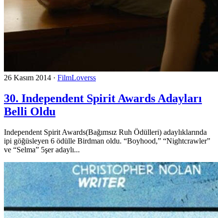
26 Kasım 2014
·
FilmLoverss
30. Independent Spirit Awards Adayları
Belli Oldu
Independent Spirit Awards(Bağımsız Ruh Ödülleri) adaylıklarında
ipi göğüsleyen 6 ödülle Birdman oldu. “Boyhood,” “Nightcrawler”
ve “Selma” 5şer adaylı...