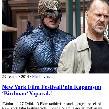
23 Temmuz 2014
·
FilmLoverss
New York Film Festivali’nin Kapanışını
‘Birdman’ Yapacak!
‘Birdman’, 27 Eylül- 13 Ekim tarihleri arasında gerçekleşecek olan
New York Film Festivali’nde ‘Closing Night’ta gösterilmek üzere