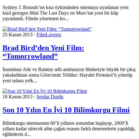
Sydney J. Bounds’un kısa öyküsünden sinemaya uyarlanan yeni
kızıl gezegen filmi The Last Days on Mars’tan yeni bir klip
yayınlandı. Filmin yönetmen ko...
25 Kasım 2013
·
FilmLoverss
Brad Bird’den Yeni Film:
“Tomorrowland”
İnanılmaz Aile ve Ratatuy adlı animasyon filmleriyle büyük bir çıkış
yakaladıktan sonra Görevimiz Tehlike: Hayalet Protokol’ü yönetip
yeni sulara yelk...
18 Kasım 2013
·
Serdar Durdu
Son 10 Yılın En İyi 10 Bilimkurgu Filmi
Bilimkurgu sinemasının 60’lı yılların sonundan başlayıp, 2000’li
yıllara kadar sürecek altın çağını esasen farklı denemelerin yapıldığı,
eğilimlerin d...