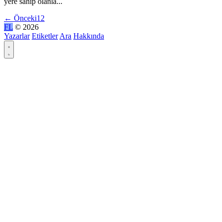
yere sahip olanla...
←
Önceki
1
2
FL
© 2026
Yazarlar
Etiketler
Ara
Hakkında