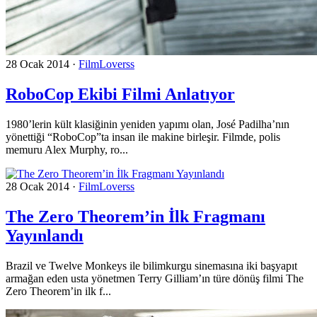
28 Ocak 2014
·
FilmLoverss
RoboCop Ekibi Filmi Anlatıyor
1980’lerin kült klasiğinin yeniden yapımı olan, José Padilha’nın
yönettiği “RoboCop”ta insan ile makine birleşir. Filmde, polis
memuru Alex Murphy, ro...
28 Ocak 2014
·
FilmLoverss
The Zero Theorem’in İlk Fragmanı
Yayınlandı
Brazil ve Twelve Monkeys ile bilimkurgu sinemasına iki başyapıt
armağan eden usta yönetmen Terry Gilliam’ın türe dönüş filmi The
Zero Theorem’in ilk f...