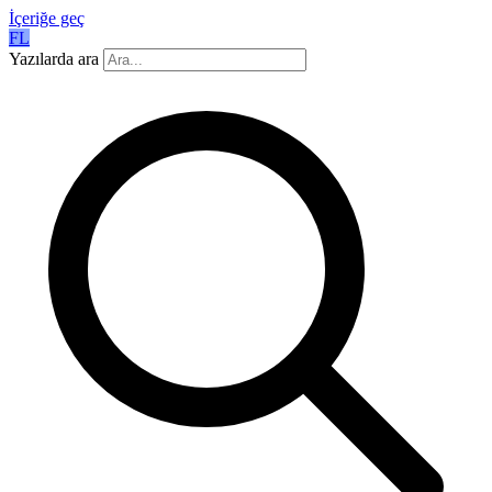
İçeriğe geç
FL
Yazılarda ara