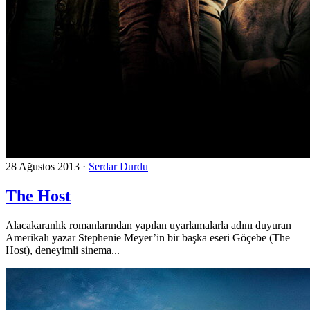
28 Ağustos 2013
·
Serdar Durdu
The Host
Alacakaranlık romanlarından yapılan uyarlamalarla adını duyuran
Amerikalı yazar Stephenie Meyer’in bir başka eseri Göçebe (The
Host), deneyimli sinema...